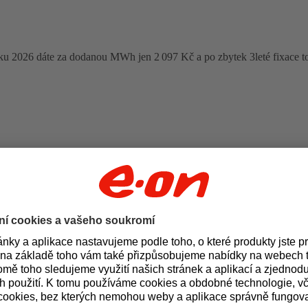
oku 2026 dáte za dodanou MWh jen 2 097 Kč a po zbytek 3leté fixace t