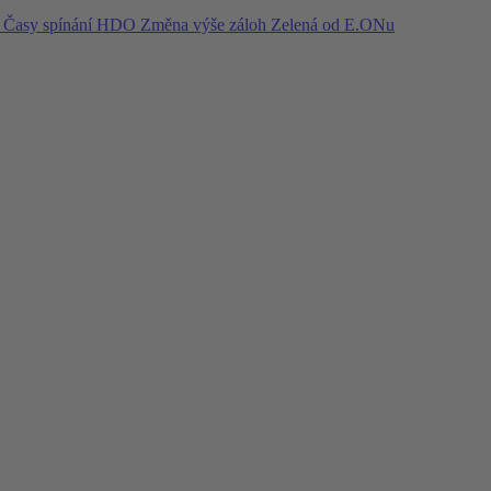
í
Časy spínání HDO
Změna výše záloh
Zelená od E.ONu