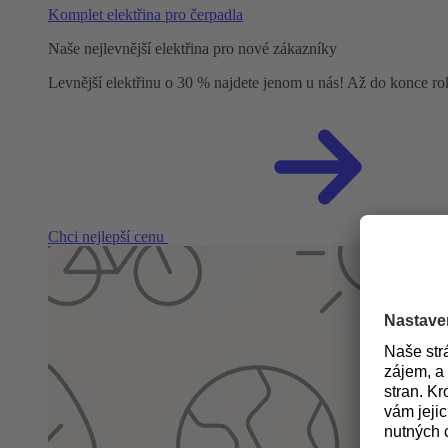
Komplet elektřina pro čerpadla
Naše nejlevnější elektřina pro nové zákazníky
Levnější elektřinu o 30 % najdete jenom u nás! Až do konce r
Chci nejlepší cenu