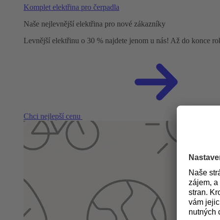
Komplet elektřina pro čerpadla
Naše nejlevnější elektřina pro nové zákazníky
Levnější elektřinu o 30 % najdete jenom u nás! Až do konce r
Chci nejlepší cenu