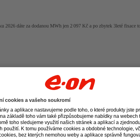
oku 2026 dáte za dodanou MWh jen 2 097 Kč a po zbytek 3leté fixace t