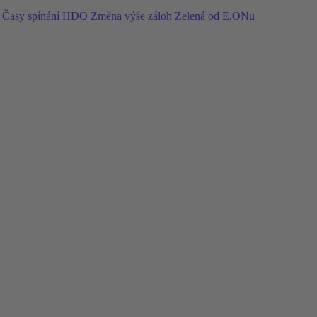
í
Časy spínání HDO
Změna výše záloh
Zelená od E.ONu