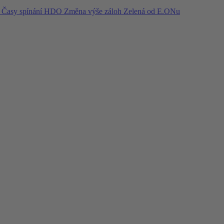
í
Časy spínání HDO
Změna výše záloh
Zelená od E.ONu