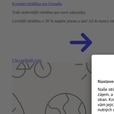
Komplet elektřina pro čerpadla
Naše nejlevnější elektřina pro nové zákazníky
Levnější elektřinu o 30 % najdete jenom u nás! Až do konce r
Chci nejlepší cenu