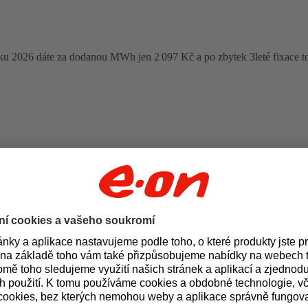
oku 2026 dáte za dodanou MWh jen 2 097 Kč a po zbytek 3leté fixace t