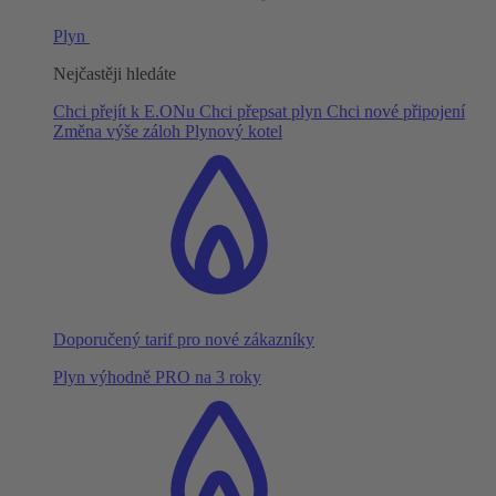
Plyn
Nejčastěji hledáte
Chci přejít k E.ONu
Chci přepsat plyn
Chci nové připojení
Změna výše záloh
Plynový kotel
Doporučený tarif pro nové zákazníky
Plyn výhodně PRO na 3 roky