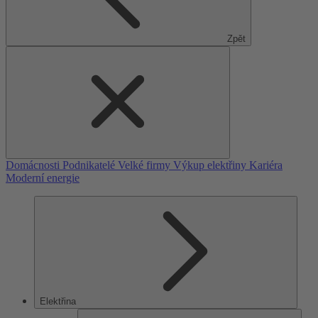
Zpět
Domácnosti
Podnikatelé
Velké firmy
Výkup elektřiny
Kariéra
Moderní energie
Elektřina