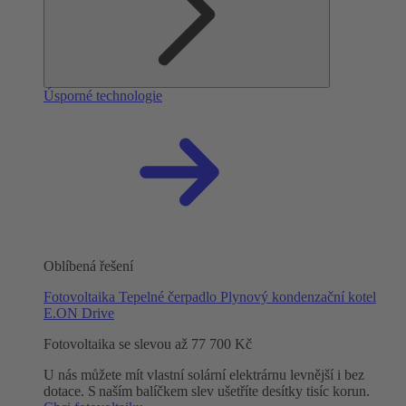
Úsporné technologie
Oblíbená řešení
Fotovoltaika
Tepelné čerpadlo
Plynový kondenzační kotel
E.ON Drive
Fotovoltaika se slevou až 77 700 Kč
U nás můžete mít vlastní solární elektrárnu levnější i bez
dotace. S naším balíčkem slev ušetříte desítky tisíc korun.