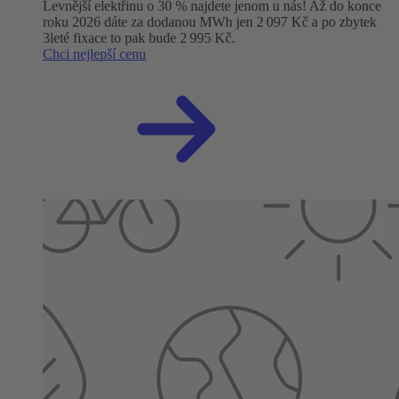
Levnější elektřinu o 30 % najdete jenom u nás! Až do konce
roku 2026 dáte za dodanou MWh jen 2 097 Kč a po zbytek
3leté fixace to pak bude 2 995 Kč.
Chci nejlepší cenu