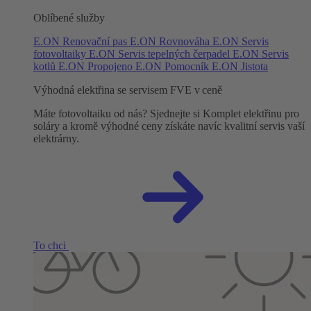
Oblíbené služby
E.ON Renovační pas
E.ON Rovnováha
E.ON Servis
fotovoltaiky
E.ON Servis tepelných čerpadel
E.ON Servis
kotlů
E.ON Propojeno
E.ON Pomocník
E.ON Jistota
Výhodná elektřina se servisem FVE v ceně
Máte fotovoltaiku od nás? Sjednejte si Komplet elektřinu pro
soláry a kromě výhodné ceny získáte navíc kvalitní servis vaší
elektrárny.
To chci