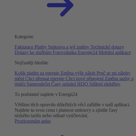
Kategorie
Fakturace
Platby
Smlouva a její změny
Technické dotazy
Dotazy ke službám
Fotovoltaika
Energie24
Mobilní aplikace
Nejčastěji hledáte
Kolik platím za energie
Změna výše záloh
Proč se mi zálohy
mění
Chci přepsat energie
Chci nové připojení
Změna sazby a
jističe
Samoodečet
Časy spínání HDO
Sdílení elektřiny
To podstatné najdete v Energii24
Většinu těch opravdu důležitých věcí zařídíte v naší aplikaci.
Najdete tu svou cenu i platnost smlouvy a zjistíte časy
nízkého tarifu nebo odhad vyúčtování.
Prozkoumám apku