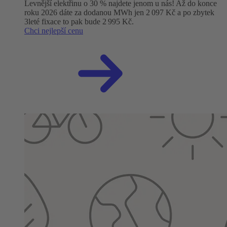
Levnější elektřinu o 30 % najdete jenom u nás! Až do konce
roku 2026 dáte za dodanou MWh jen 2 097 Kč a po zbytek
3leté fixace to pak bude 2 995 Kč.
Chci nejlepší cenu