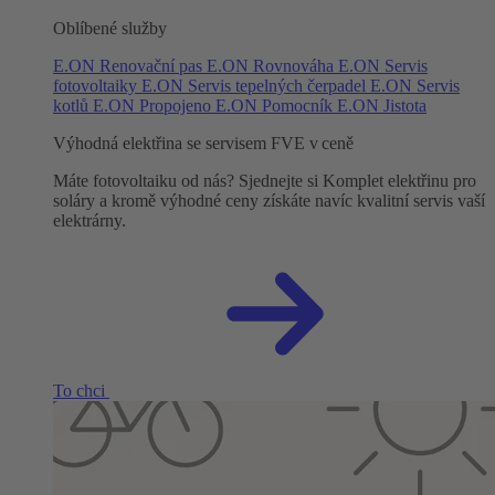
Oblíbené služby
E.ON Renovační pas
E.ON Rovnováha
E.ON Servis
fotovoltaiky
E.ON Servis tepelných čerpadel
E.ON Servis
kotlů
E.ON Propojeno
E.ON Pomocník
E.ON Jistota
Výhodná elektřina se servisem FVE v ceně
Máte fotovoltaiku od nás? Sjednejte si Komplet elektřinu pro
soláry a kromě výhodné ceny získáte navíc kvalitní servis vaší
elektrárny.
To chci