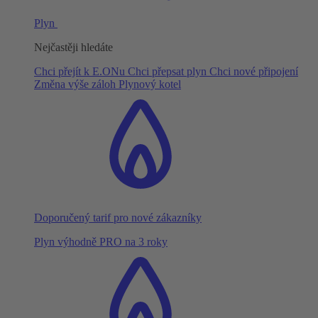
Plyn
Nejčastěji hledáte
Chci přejít k E.ONu
Chci přepsat plyn
Chci nové připojení
Změna výše záloh
Plynový kotel
Doporučený tarif pro nové zákazníky
Plyn výhodně PRO na 3 roky