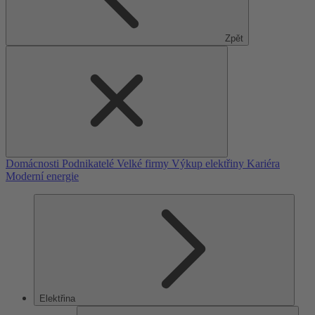
Zpět
Domácnosti
Podnikatelé
Velké firmy
Výkup elektřiny
Kariéra
Moderní energie
Elektřina