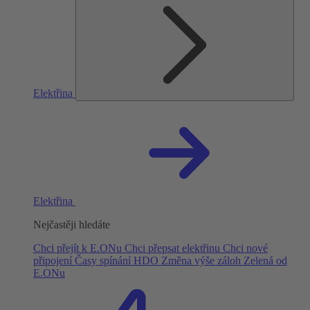
Elektřina
Elektřina
Nejčastěji hledáte
Chci přejít k E.ONu
Chci přepsat elektřinu
Chci nové
připojení
Časy spínání HDO
Změna výše záloh
Zelená od
E.ONu