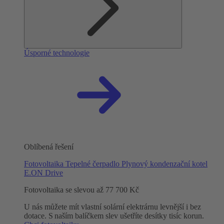
Úsporné technologie
Oblíbená řešení
Fotovoltaika
Tepelné čerpadlo
Plynový kondenzační kotel
E.ON Drive
Fotovoltaika se slevou až 77 700 Kč
U nás můžete mít vlastní solární elektrárnu levnější i bez
dotace. S naším balíčkem slev ušetříte desítky tisíc korun.