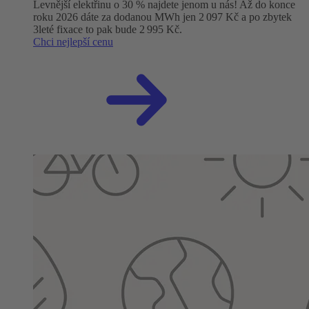
Levnější elektřinu o 30 % najdete jenom u nás! Až do konce
roku 2026 dáte za dodanou MWh jen 2 097 Kč a po zbytek
3leté fixace to pak bude 2 995 Kč.
Chci nejlepší cenu