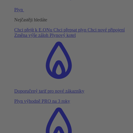
Plyn
Nejčastěji hledáte
Chci přejít k E.ONu
Chci přepsat plyn
Chci nové připojení
Změna výše záloh
Plynový kotel
Doporučený tarif pro nové zákazníky
Plyn výhodně PRO na 3 roky