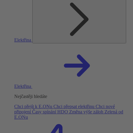
Elektřina
Elektřina
Nejčastěji hledáte
Chci přejít k E.ONu
Chci přepsat elektřinu
Chci nové
připojení
Časy spínání HDO
Změna výše záloh
Zelená od
E.ONu