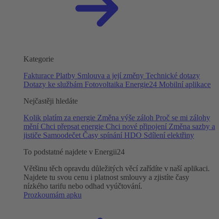
Kategorie
Fakturace
Platby
Smlouva a její změny
Technické dotazy
Dotazy ke službám
Fotovoltaika
Energie24
Mobilní aplikace
Nejčastěji hledáte
Kolik platím za energie
Změna výše záloh
Proč se mi zálohy
mění
Chci přepsat energie
Chci nové připojení
Změna sazby a
jističe
Samoodečet
Časy spínání HDO
Sdílení elektřiny
To podstatné najdete v Energii24
Většinu těch opravdu důležitých věcí zařídíte v naší aplikaci.
Najdete tu svou cenu i platnost smlouvy a zjistíte časy
nízkého tarifu nebo odhad vyúčtování.
Prozkoumám apku