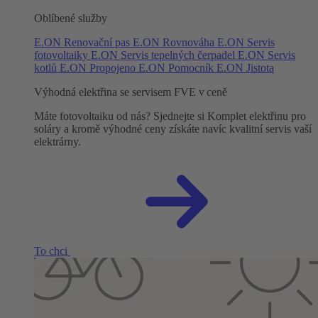
Oblíbené služby
E.ON Renovační pas
E.ON Rovnováha
E.ON Servis
fotovoltaiky
E.ON Servis tepelných čerpadel
E.ON Servis
kotlů
E.ON Propojeno
E.ON Pomocník
E.ON Jistota
Výhodná elektřina se servisem FVE v ceně
Máte fotovoltaiku od nás? Sjednejte si Komplet elektřinu pro
soláry a kromě výhodné ceny získáte navíc kvalitní servis vaší
elektrárny.
To chci