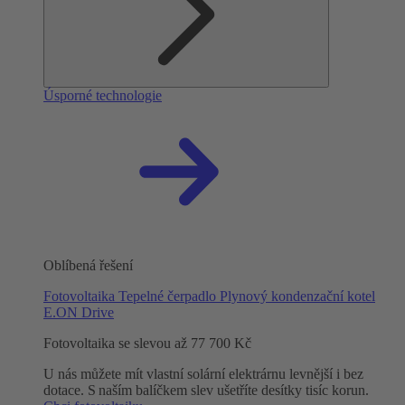
Úsporné technologie
Oblíbená řešení
Fotovoltaika
Tepelné čerpadlo
Plynový kondenzační kotel
E.ON Drive
Fotovoltaika se slevou až 77 700 Kč
U nás můžete mít vlastní solární elektrárnu levnější i bez
dotace. S naším balíčkem slev ušetříte desítky tisíc korun.