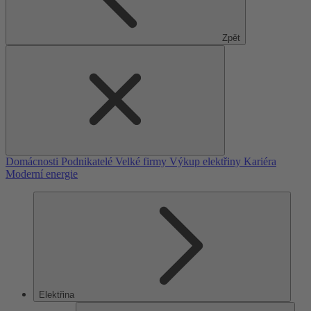
Zpět
Domácnosti
Podnikatelé
Velké firmy
Výkup elektřiny
Kariéra
Moderní energie
Elektřina