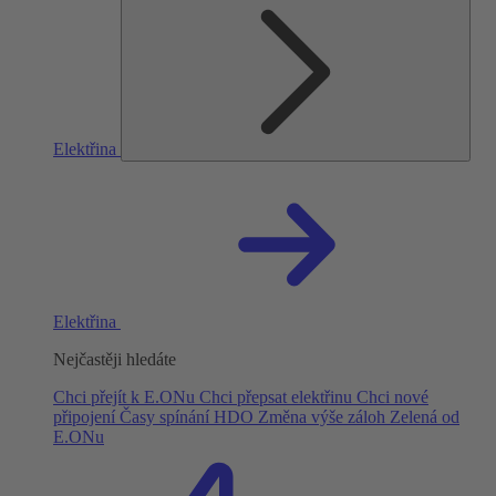
Elektřina
Elektřina
Nejčastěji hledáte
Chci přejít k E.ONu
Chci přepsat elektřinu
Chci nové
připojení
Časy spínání HDO
Změna výše záloh
Zelená od
E.ONu