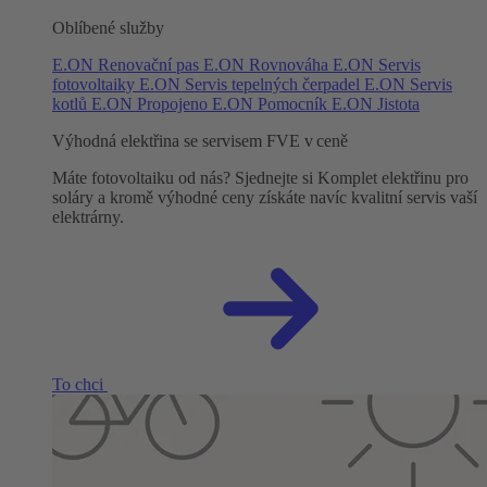
Oblíbené služby
E.ON Renovační pas
E.ON Rovnováha
E.ON Servis
fotovoltaiky
E.ON Servis tepelných čerpadel
E.ON Servis
kotlů
E.ON Propojeno
E.ON Pomocník
E.ON Jistota
Výhodná elektřina se servisem FVE v ceně
Máte fotovoltaiku od nás? Sjednejte si Komplet elektřinu pro
soláry a kromě výhodné ceny získáte navíc kvalitní servis vaší
elektrárny.
To chci