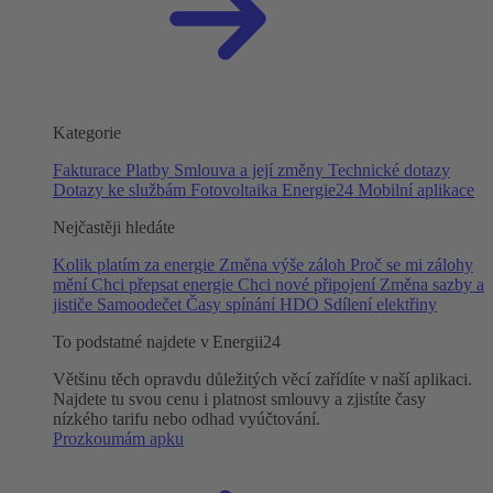
Kategorie
Fakturace
Platby
Smlouva a její změny
Technické dotazy
Dotazy ke službám
Fotovoltaika
Energie24
Mobilní aplikace
Nejčastěji hledáte
Kolik platím za energie
Změna výše záloh
Proč se mi zálohy
mění
Chci přepsat energie
Chci nové připojení
Změna sazby a
jističe
Samoodečet
Časy spínání HDO
Sdílení elektřiny
To podstatné najdete v Energii24
Většinu těch opravdu důležitých věcí zařídíte v naší aplikaci.
Najdete tu svou cenu i platnost smlouvy a zjistíte časy
nízkého tarifu nebo odhad vyúčtování.
Prozkoumám apku