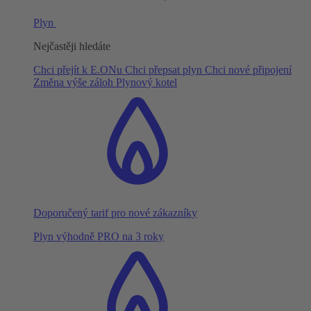
Plyn
Nejčastěji hledáte
Chci přejít k E.ONu
Chci přepsat plyn
Chci nové připojení
Změna výše záloh
Plynový kotel
Doporučený tarif pro nové zákazníky
Plyn výhodně PRO na 3 roky