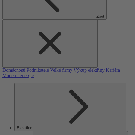
Zpět
Domácnosti
Podnikatelé
Velké firmy
Výkup elektřiny
Kariéra
Moderní energie
Elektřina