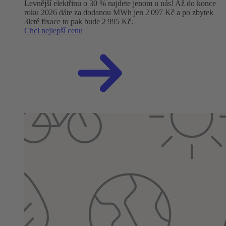
Levnější elektřinu o 30 % najdete jenom u nás! Až do konce
roku 2026 dáte za dodanou MWh jen 2 097 Kč a po zbytek
3leté fixace to pak bude 2 995 Kč.
Chci nejlepší cenu