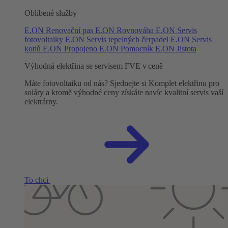
Oblíbené služby
E.ON Renovační pas
E.ON Rovnováha
E.ON Servis
fotovoltaiky
E.ON Servis tepelných čerpadel
E.ON Servis
kotlů
E.ON Propojeno
E.ON Pomocník
E.ON Jistota
Výhodná elektřina se servisem FVE v ceně
Máte fotovoltaiku od nás? Sjednejte si Komplet elektřinu pro
soláry a kromě výhodné ceny získáte navíc kvalitní servis vaší
elektrárny.
To chci