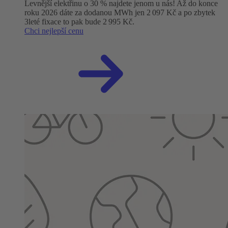
Levnější elektřinu o 30 % najdete jenom u nás! Až do konce
roku 2026 dáte za dodanou MWh jen 2 097 Kč a po zbytek
3leté fixace to pak bude 2 995 Kč.
Chci nejlepší cenu