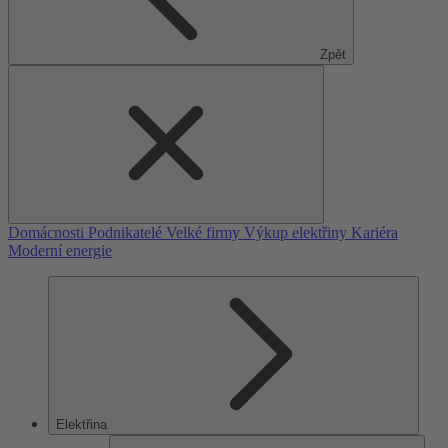
Zpět
Domácnosti
Podnikatelé
Velké firmy
Výkup elektřiny
Kariéra
Moderní energie
Elektřina