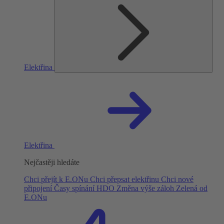
Elektřina
Elektřina
Nejčastěji hledáte
Chci přejít k E.ONu
Chci přepsat elektřinu
Chci nové
připojení
Časy spínání HDO
Změna výše záloh
Zelená od
E.ONu