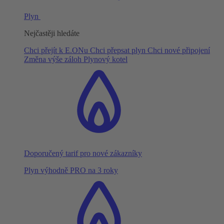
Plyn
Nejčastěji hledáte
Chci přejít k E.ONu
Chci přepsat plyn
Chci nové připojení
Změna výše záloh
Plynový kotel
Doporučený tarif pro nové zákazníky
Plyn výhodně PRO na 3 roky