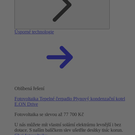
Úsporné technologie
Oblíbená řešení
Fotovoltaika
Tepelné čerpadlo
Plynový kondenzační kotel
E.ON Drive
Fotovoltaika se slevou až 77 700 Kč
U nás můžete mít vlastní solární elektrárnu levnější i bez
dotace. S naším balíčkem slev ušetříte desítky tisíc korun.