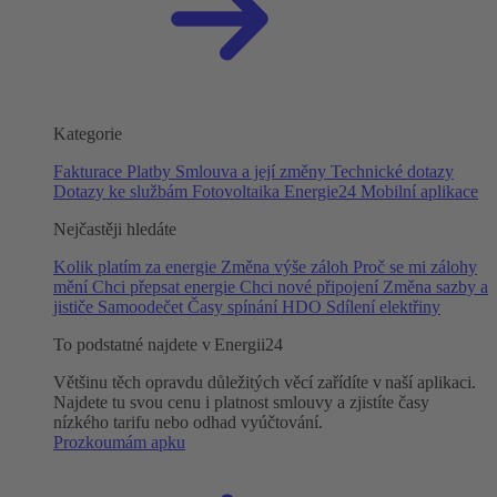
Kategorie
Fakturace
Platby
Smlouva a její změny
Technické dotazy
Dotazy ke službám
Fotovoltaika
Energie24
Mobilní aplikace
Nejčastěji hledáte
Kolik platím za energie
Změna výše záloh
Proč se mi zálohy
mění
Chci přepsat energie
Chci nové připojení
Změna sazby a
jističe
Samoodečet
Časy spínání HDO
Sdílení elektřiny
To podstatné najdete v Energii24
Většinu těch opravdu důležitých věcí zařídíte v naší aplikaci.
Najdete tu svou cenu i platnost smlouvy a zjistíte časy
nízkého tarifu nebo odhad vyúčtování.
Prozkoumám apku