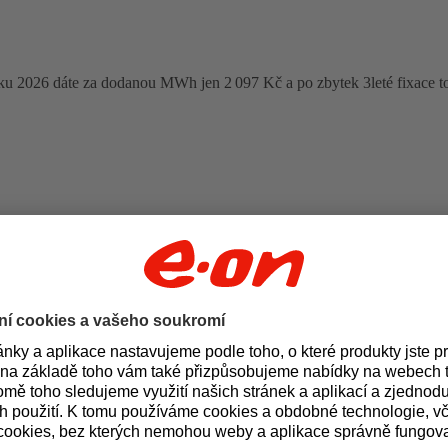
oku 2026 dáte za dodanou MWh jen 2 097 Kč a po zbytek 3leté fixace t