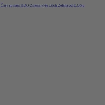
í
Časy spínání HDO
Změna výše záloh
Zelená od E.ONu