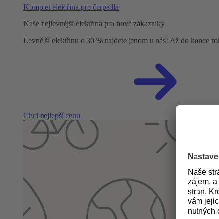
Komplet elektřina pro čerpadla
Naše nejlevnější elektřina pro nové zákazníky
Levnější elektřinu o 30 % najdete jenom u nás! Až do konce r
Chci nejlepší cenu