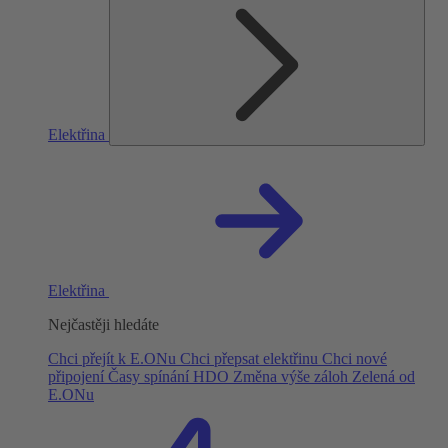
Elektřina
Elektřina
Nejčastěji hledáte
Chci přejít k E.ONu
Chci přepsat elektřinu
Chci nové
připojení
Časy spínání HDO
Změna výše záloh
Zelená od
E.ONu