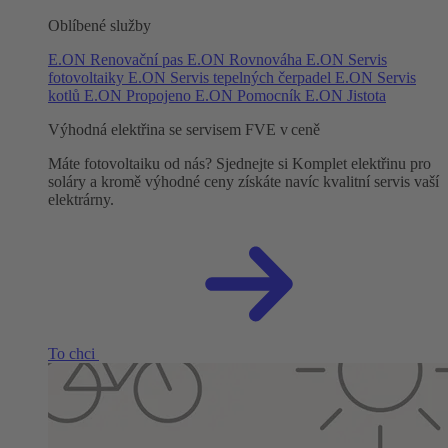
Oblíbené služby
E.ON Renovační pas
E.ON Rovnováha
E.ON Servis
fotovoltaiky
E.ON Servis tepelných čerpadel
E.ON Servis
kotlů
E.ON Propojeno
E.ON Pomocník
E.ON Jistota
Výhodná elektřina se servisem FVE v ceně
Máte fotovoltaiku od nás? Sjednejte si Komplet elektřinu pro
soláry a kromě výhodné ceny získáte navíc kvalitní servis vaší
elektrárny.
To chci