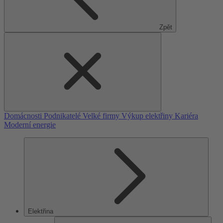
Zpět
Domácnosti
Podnikatelé
Velké firmy
Výkup elektřiny
Kariéra
Moderní energie
Elektřina