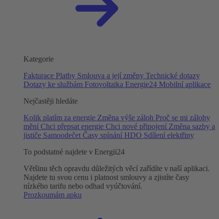
Kategorie
Fakturace
Platby
Smlouva a její změny
Technické dotazy
Dotazy ke službám
Fotovoltaika
Energie24
Mobilní aplikace
Nejčastěji hledáte
Kolik platím za energie
Změna výše záloh
Proč se mi zálohy
mění
Chci přepsat energie
Chci nové připojení
Změna sazby a
jističe
Samoodečet
Časy spínání HDO
Sdílení elektřiny
To podstatné najdete v Energii24
Většinu těch opravdu důležitých věcí zařídíte v naší aplikaci.
Najdete tu svou cenu i platnost smlouvy a zjistíte časy
nízkého tarifu nebo odhad vyúčtování.
Prozkoumám apku