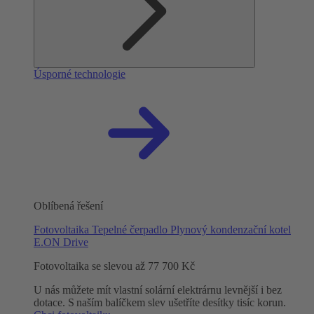
Úsporné technologie
Oblíbená řešení
Fotovoltaika
Tepelné čerpadlo
Plynový kondenzační kotel
E.ON Drive
Fotovoltaika se slevou až 77 700 Kč
U nás můžete mít vlastní solární elektrárnu levnější i bez
dotace. S naším balíčkem slev ušetříte desítky tisíc korun.