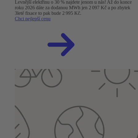
Levnější elektřinu o 30 % najdete jenom u nás! Až do konce
roku 2026 dáte za dodanou MWh jen 2 097 Kč a po zbytek
3leté fixace to pak bude 2 995 Kč.
Chci nejlepší cenu