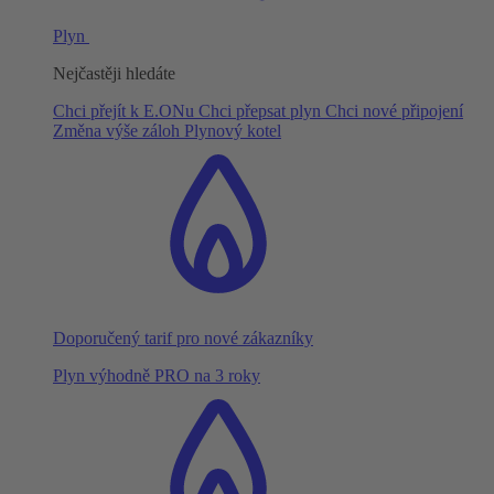
Plyn
Nejčastěji hledáte
Chci přejít k E.ONu
Chci přepsat plyn
Chci nové připojení
Změna výše záloh
Plynový kotel
Doporučený tarif pro nové zákazníky
Plyn výhodně PRO na 3 roky