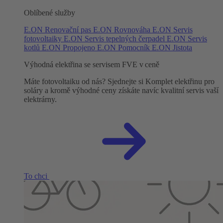
Oblíbené služby
E.ON Renovační pas
E.ON Rovnováha
E.ON Servis
fotovoltaiky
E.ON Servis tepelných čerpadel
E.ON Servis
kotlů
E.ON Propojeno
E.ON Pomocník
E.ON Jistota
Výhodná elektřina se servisem FVE v ceně
Máte fotovoltaiku od nás? Sjednejte si Komplet elektřinu pro
soláry a kromě výhodné ceny získáte navíc kvalitní servis vaší
elektrárny.
To chci