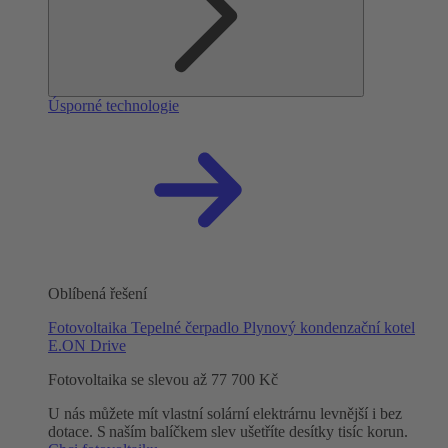
Úsporné technologie
Oblíbená řešení
Fotovoltaika
Tepelné čerpadlo
Plynový kondenzační kotel
E.ON Drive
Fotovoltaika se slevou až 77 700 Kč
U nás můžete mít vlastní solární elektrárnu levnější i bez
dotace. S naším balíčkem slev ušetříte desítky tisíc korun.