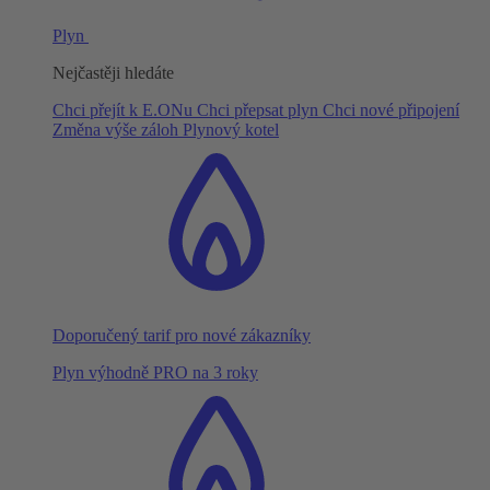
Plyn
Nejčastěji hledáte
Chci přejít k E.ONu
Chci přepsat plyn
Chci nové připojení
Změna výše záloh
Plynový kotel
Doporučený tarif pro nové zákazníky
Plyn výhodně PRO na 3 roky