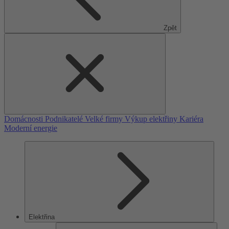
Zpět
Domácnosti
Podnikatelé
Velké firmy
Výkup elektřiny
Kariéra
Moderní energie
Elektřina