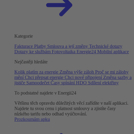
Kategorie
Fakturace
Platby
Smlouva a její změny
Technické dotazy
Dotazy ke službám
Fotovoltaika
Energie24
Mobilní aplikace
Nejčastěji hledáte
Kolik platím za energie
Změna výše záloh
Proč se mi zálohy
mění
Chci přepsat energie
Chci nové připojení
Změna sazby a
jističe
Samoodečet
Časy spínání HDO
Sdílení elektřiny
To podstatné najdete v Energii24
Většinu těch opravdu důležitých věcí zařídíte v naší aplikaci.
Najdete tu svou cenu i platnost smlouvy a zjistíte časy
nízkého tarifu nebo odhad vyúčtování.
Prozkoumám apku