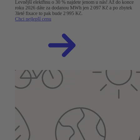
Levnější elektřinu o 30 % najdete jenom u nás! Až do konce
roku 2026 dáte za dodanou MWh jen 2 097 Kč a po zbytek
3leté fixace to pak bude 2 995 Kč.
Chci nejlepší cenu