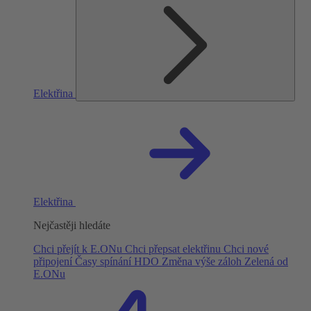
Elektřina
Elektřina
Nejčastěji hledáte
Chci přejít k E.ONu
Chci přepsat elektřinu
Chci nové
připojení
Časy spínání HDO
Změna výše záloh
Zelená od
E.ONu