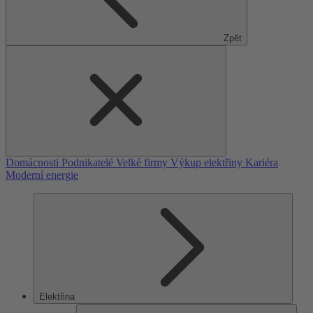
Zpět
Domácnosti
Podnikatelé
Velké firmy
Výkup elektřiny
Kariéra
Moderní energie
Elektřina