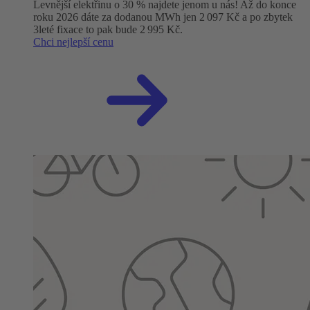
Levnější elektřinu o 30 % najdete jenom u nás! Až do konce
roku 2026 dáte za dodanou MWh jen 2 097 Kč a po zbytek
3leté fixace to pak bude 2 995 Kč.
Chci nejlepší cenu