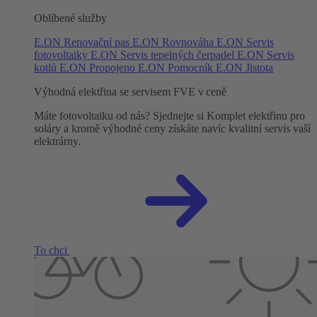
Oblíbené služby
E.ON Renovační pas
E.ON Rovnováha
E.ON Servis
fotovoltaiky
E.ON Servis tepelných čerpadel
E.ON Servis
kotlů
E.ON Propojeno
E.ON Pomocník
E.ON Jistota
Výhodná elektřina se servisem FVE v ceně
Máte fotovoltaiku od nás? Sjednejte si Komplet elektřinu pro
soláry a kromě výhodné ceny získáte navíc kvalitní servis vaší
elektrárny.
To chci