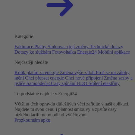
Kategorie
Fakturace
Platby
Smlouva a její změny
Technické dotazy
Dotazy ke službám
Fotovoltaika
Energie24
Mobilní aplikace
Nejčastěji hledáte
Kolik platím za energie
Změna výše záloh
Proč se mi zálohy
mění
Chci přepsat energie
Chci nové připojení
Změna sazby a
jističe
Samoodečet
Časy spínání HDO
Sdílení elektřiny
To podstatné najdete v Energii24
Většinu těch opravdu důležitých věcí zařídíte v naší aplikaci.
Najdete tu svou cenu i platnost smlouvy a zjistíte časy
nízkého tarifu nebo odhad vyúčtování.
Prozkoumám apku