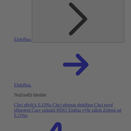
Elektřina
Elektřina
Nejčastěji hledáte
Chci přejít k E.ONu
Chci přepsat elektřinu
Chci nové
připojení
Časy spínání HDO
Změna výše záloh
Zelená od
E.ONu