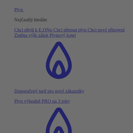
Plyn
Nejčastěji hledáte
Chci přejít k E.ONu
Chci přepsat plyn
Chci nové připojení
Změna výše záloh
Plynový kotel
Doporučený tarif pro nové zákazníky
Plyn výhodně PRO na 3 roky