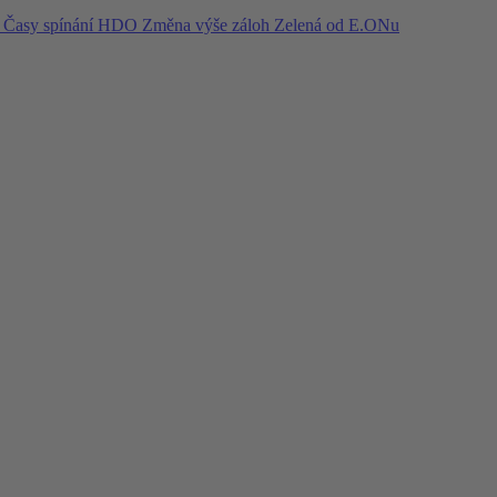
í
Časy spínání HDO
Změna výše záloh
Zelená od E.ONu