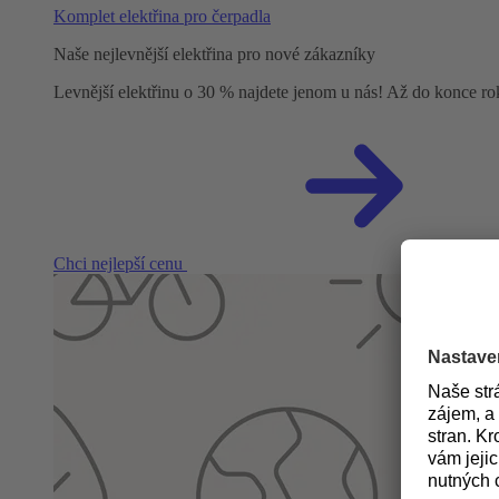
Komplet elektřina pro čerpadla
Naše nejlevnější elektřina pro nové zákazníky
Levnější elektřinu o 30 % najdete jenom u nás! Až do konce r
Chci nejlepší cenu