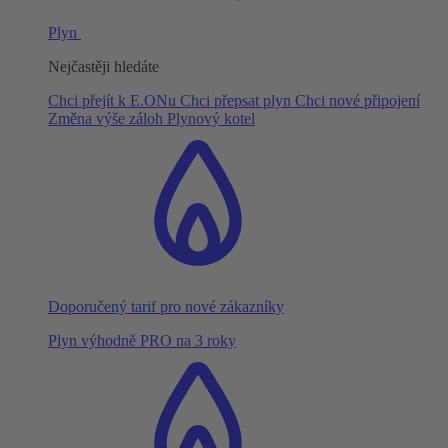
Plyn
Nejčastěji hledáte
Chci přejít k E.ONu
Chci přepsat plyn
Chci nové připojení
Změna výše záloh
Plynový kotel
Doporučený tarif pro nové zákazníky
Plyn výhodně PRO na 3 roky