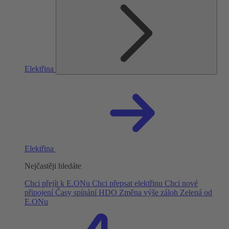
Elektřina
Elektřina
Nejčastěji hledáte
Chci přejít k E.ONu
Chci přepsat elektřinu
Chci nové
připojení
Časy spínání HDO
Změna výše záloh
Zelená od
E.ONu