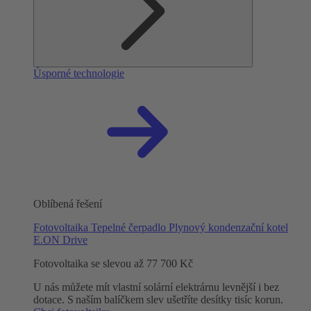
Úsporné technologie
Oblíbená řešení
Fotovoltaika
Tepelné čerpadlo
Plynový kondenzační kotel
E.ON Drive
Fotovoltaika se slevou až 77 700 Kč
U nás můžete mít vlastní solární elektrárnu levnější i bez
dotace. S naším balíčkem slev ušetříte desítky tisíc korun.