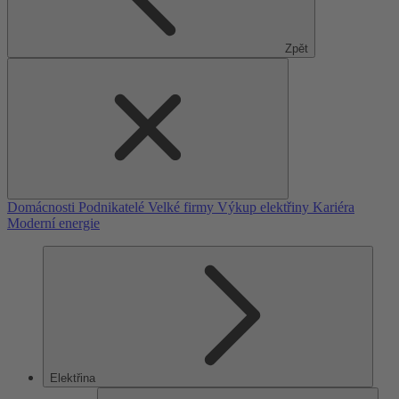
Zpět
Domácnosti
Podnikatelé
Velké firmy
Výkup elektřiny
Kariéra
Moderní energie
Elektřina