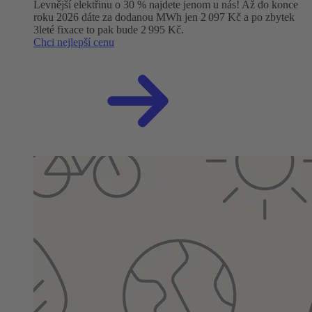
Levnější elektřinu o 30 % najdete jenom u nás! Až do konce
roku 2026 dáte za dodanou MWh jen 2 097 Kč a po zbytek
3leté fixace to pak bude 2 995 Kč.
Chci nejlepší cenu