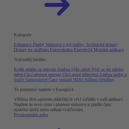
Kategorie
Fakturace
Platby
Smlouva a její změny
Technické dotazy
Dotazy ke službám
Fotovoltaika
Energie24
Mobilní aplikace
Nejčastěji hledáte
Kolik platím za energie
Změna výše záloh
Proč se mi zálohy
mění
Chci přepsat energie
Chci nové připojení
Změna sazby a
jističe
Samoodečet
Časy spínání HDO
Sdílení elektřiny
To podstatné najdete v Energii24
Většinu těch opravdu důležitých věcí zařídíte v naší aplikaci.
Najdete tu svou cenu i platnost smlouvy a zjistíte časy
nízkého tarifu nebo odhad vyúčtování.
Prozkoumám apku