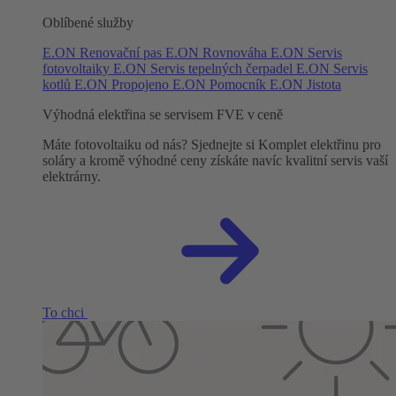
Oblíbené služby
E.ON Renovační pas
E.ON Rovnováha
E.ON Servis
fotovoltaiky
E.ON Servis tepelných čerpadel
E.ON Servis
kotlů
E.ON Propojeno
E.ON Pomocník
E.ON Jistota
Výhodná elektřina se servisem FVE v ceně
Máte fotovoltaiku od nás? Sjednejte si Komplet elektřinu pro
soláry a kromě výhodné ceny získáte navíc kvalitní servis vaší
elektrárny.
To chci