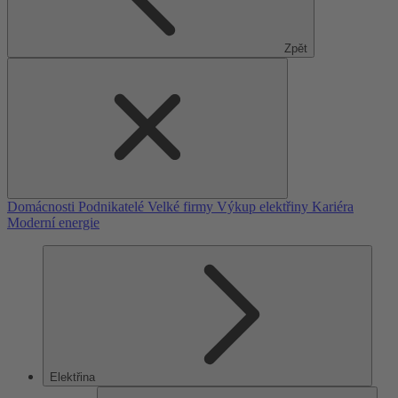
Zpět
Domácnosti
Podnikatelé
Velké firmy
Výkup elektřiny
Kariéra
Moderní energie
Elektřina