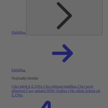
Elektřina
Elektřina
Nejčastěji hledáte
Chci přejít k E.ONu
Chci přepsat elektřinu
Chci nové
připojení
Časy spínání HDO
Změna výše záloh
Zelená od
E.ONu