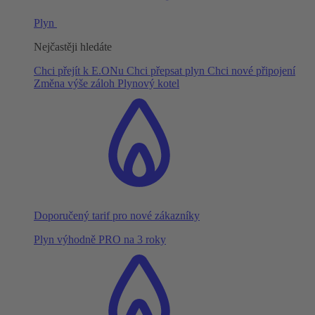
Plyn
Nejčastěji hledáte
Chci přejít k E.ONu
Chci přepsat plyn
Chci nové připojení
Změna výše záloh
Plynový kotel
Doporučený tarif pro nové zákazníky
Plyn výhodně PRO na 3 roky