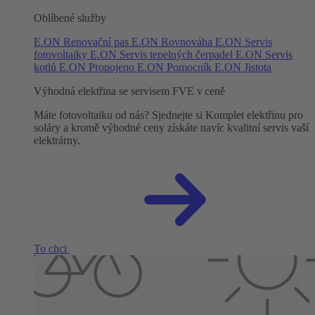
Oblíbené služby
E.ON Renovační pas
E.ON Rovnováha
E.ON Servis
fotovoltaiky
E.ON Servis tepelných čerpadel
E.ON Servis
kotlů
E.ON Propojeno
E.ON Pomocník
E.ON Jistota
Výhodná elektřina se servisem FVE v ceně
Máte fotovoltaiku od nás? Sjednejte si Komplet elektřinu pro
soláry a kromě výhodné ceny získáte navíc kvalitní servis vaší
elektrárny.
To chci