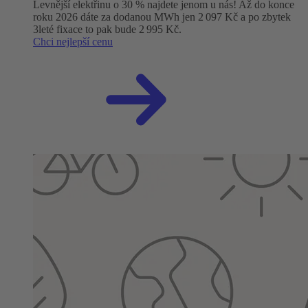
Levnější elektřinu o 30 % najdete jenom u nás! Až do konce
roku 2026 dáte za dodanou MWh jen 2 097 Kč a po zbytek
3leté fixace to pak bude 2 995 Kč.
Chci nejlepší cenu