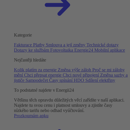
Kategorie
Fakturace
Platby
Smlouva a její změny
Technické dotazy
Dotazy ke službám
Fotovoltaika
Energie24
Mobilní aplikace
Nejčastěji hledáte
Kolik platím za energie
Změna výše záloh
Proč se mi zálohy
mění
Chci přepsat energie
Chci nové připojení
Změna sazby a
jističe
Samoodečet
Časy spínání HDO
Sdílení elektřiny
To podstatné najdete v Energii24
Většinu těch opravdu důležitých věcí zařídíte v naší aplikaci.
Najdete tu svou cenu i platnost smlouvy a zjistíte časy
nízkého tarifu nebo odhad vyúčtování.
Prozkoumám apku