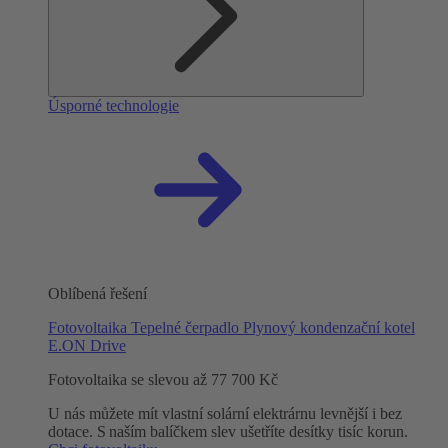
Úsporné technologie
Oblíbená řešení
Fotovoltaika
Tepelné čerpadlo
Plynový kondenzační kotel
E.ON Drive
Fotovoltaika se slevou až 77 700 Kč
U nás můžete mít vlastní solární elektrárnu levnější i bez
dotace. S naším balíčkem slev ušetříte desítky tisíc korun.