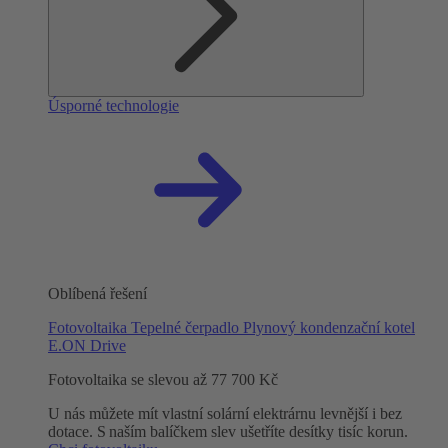
Úsporné technologie
Oblíbená řešení
Fotovoltaika
Tepelné čerpadlo
Plynový kondenzační kotel
E.ON Drive
Fotovoltaika se slevou až 77 700 Kč
U nás můžete mít vlastní solární elektrárnu levnější i bez
dotace. S naším balíčkem slev ušetříte desítky tisíc korun.