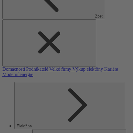
Zpět
Domácnosti
Podnikatelé
Velké firmy
Výkup elektřiny
Kariéra
Moderní energie
Elektřina