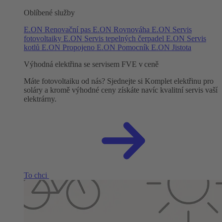
Oblíbené služby
E.ON Renovační pas
E.ON Rovnováha
E.ON Servis
fotovoltaiky
E.ON Servis tepelných čerpadel
E.ON Servis
kotlů
E.ON Propojeno
E.ON Pomocník
E.ON Jistota
Výhodná elektřina se servisem FVE v ceně
Máte fotovoltaiku od nás? Sjednejte si Komplet elektřinu pro
soláry a kromě výhodné ceny získáte navíc kvalitní servis vaší
elektrárny.
To chci