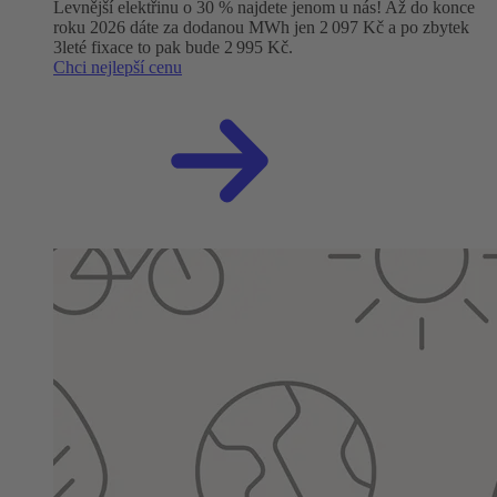
Levnější elektřinu o 30 % najdete jenom u nás! Až do konce
roku 2026 dáte za dodanou MWh jen 2 097 Kč a po zbytek
3leté fixace to pak bude 2 995 Kč.
Chci nejlepší cenu