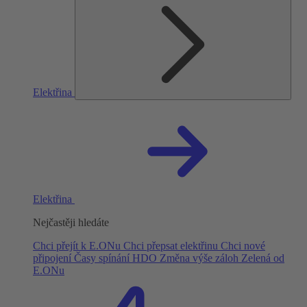
Elektřina
Elektřina
Nejčastěji hledáte
Chci přejít k E.ONu
Chci přepsat elektřinu
Chci nové
připojení
Časy spínání HDO
Změna výše záloh
Zelená od
E.ONu