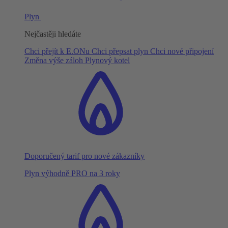
Plyn
Nejčastěji hledáte
Chci přejít k E.ONu
Chci přepsat plyn
Chci nové připojení
Změna výše záloh
Plynový kotel
Doporučený tarif pro nové zákazníky
Plyn výhodně PRO na 3 roky