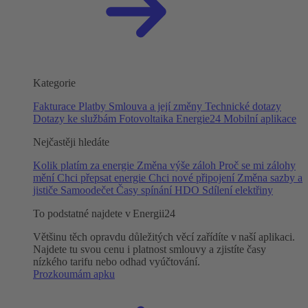
Kategorie
Fakturace
Platby
Smlouva a její změny
Technické dotazy
Dotazy ke službám
Fotovoltaika
Energie24
Mobilní aplikace
Nejčastěji hledáte
Kolik platím za energie
Změna výše záloh
Proč se mi zálohy
mění
Chci přepsat energie
Chci nové připojení
Změna sazby a
jističe
Samoodečet
Časy spínání HDO
Sdílení elektřiny
To podstatné najdete v Energii24
Většinu těch opravdu důležitých věcí zařídíte v naší aplikaci.
Najdete tu svou cenu i platnost smlouvy a zjistíte časy
nízkého tarifu nebo odhad vyúčtování.
Prozkoumám apku