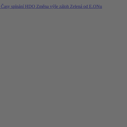
í
Časy spínání HDO
Změna výše záloh
Zelená od E.ONu