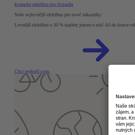
Komplet elektřina pro čerpadla
Naše nejlevnější elektřina pro nové zákazníky
Levnější elektřinu o 30 % najdete jenom u nás! Až do konce r
Chci nejlepší cenu