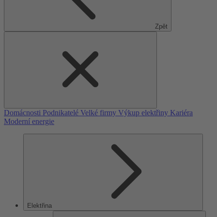
Zpět
Domácnosti
Podnikatelé
Velké firmy
Výkup elektřiny
Kariéra
Moderní energie
Elektřina