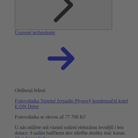
Úsporné technologie
Oblíbená řešení
Fotovoltaika
Tepelné čerpadlo
Plynový kondenzační kotel
E.ON Drive
Fotovoltaika se slevou až 77 700 Kč
U nás můžete mít vlastní solární elektrárnu levnější i bez
dotace. S naším balíčkem slev ušetříte desítky tisíc korun.