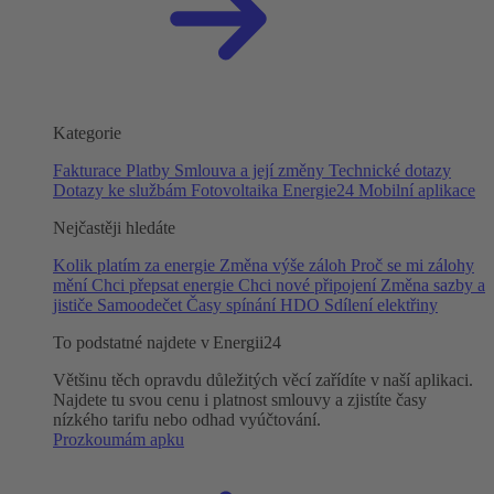
Kategorie
Fakturace
Platby
Smlouva a její změny
Technické dotazy
Dotazy ke službám
Fotovoltaika
Energie24
Mobilní aplikace
Nejčastěji hledáte
Kolik platím za energie
Změna výše záloh
Proč se mi zálohy
mění
Chci přepsat energie
Chci nové připojení
Změna sazby a
jističe
Samoodečet
Časy spínání HDO
Sdílení elektřiny
To podstatné najdete v Energii24
Většinu těch opravdu důležitých věcí zařídíte v naší aplikaci.
Najdete tu svou cenu i platnost smlouvy a zjistíte časy
nízkého tarifu nebo odhad vyúčtování.
Prozkoumám apku