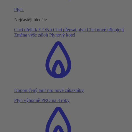
Plyn
Nejčastěji hledáte
Chci přejít k E.ONu
Chci přepsat plyn
Chci nové připojení
Změna výše záloh
Plynový kotel
Doporučený tarif pro nové zákazníky
Plyn výhodně PRO na 3 roky