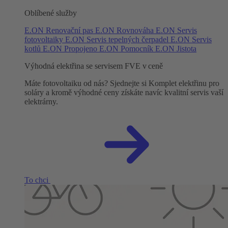
Oblíbené služby
E.ON Renovační pas
E.ON Rovnováha
E.ON Servis
fotovoltaiky
E.ON Servis tepelných čerpadel
E.ON Servis
kotlů
E.ON Propojeno
E.ON Pomocník
E.ON Jistota
Výhodná elektřina se servisem FVE v ceně
Máte fotovoltaiku od nás? Sjednejte si Komplet elektřinu pro
soláry a kromě výhodné ceny získáte navíc kvalitní servis vaší
elektrárny.
To chci