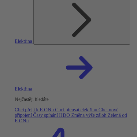
Elektřina
Elektřina
Nejčastěji hledáte
Chci přejít k E.ONu
Chci přepsat elektřinu
Chci nové
připojení
Časy spínání HDO
Změna výše záloh
Zelená od
E.ONu