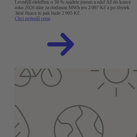
Levnější elektřinu o 30 % najdete jenom u nás! Až do konce
roku 2026 dáte za dodanou MWh jen 2 097 Kč a po zbytek
3leté fixace to pak bude 2 995 Kč.
Chci nejlepší cenu