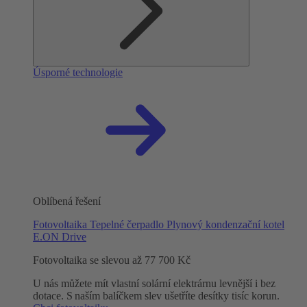
Úsporné technologie
Oblíbená řešení
Fotovoltaika
Tepelné čerpadlo
Plynový kondenzační kotel
E.ON Drive
Fotovoltaika se slevou až 77 700 Kč
U nás můžete mít vlastní solární elektrárnu levnější i bez
dotace. S naším balíčkem slev ušetříte desítky tisíc korun.