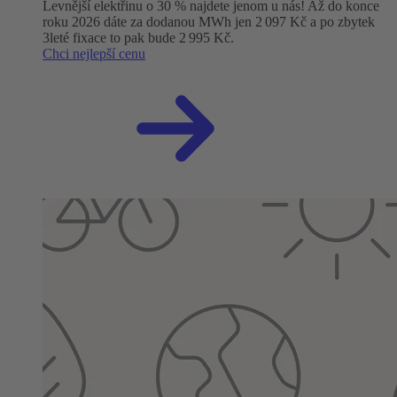
Levnější elektřinu o 30 % najdete jenom u nás! Až do konce
roku 2026 dáte za dodanou MWh jen 2 097 Kč a po zbytek
3leté fixace to pak bude 2 995 Kč.
Chci nejlepší cenu