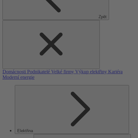
Zpět
Domácnosti
Podnikatelé
Velké firmy
Výkup elektřiny
Kariéra
Moderní energie
Elektřina