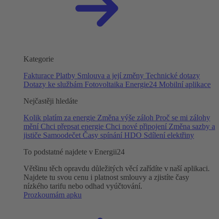
Kategorie
Fakturace
Platby
Smlouva a její změny
Technické dotazy
Dotazy ke službám
Fotovoltaika
Energie24
Mobilní aplikace
Nejčastěji hledáte
Kolik platím za energie
Změna výše záloh
Proč se mi zálohy
mění
Chci přepsat energie
Chci nové připojení
Změna sazby a
jističe
Samoodečet
Časy spínání HDO
Sdílení elektřiny
To podstatné najdete v Energii24
Většinu těch opravdu důležitých věcí zařídíte v naší aplikaci.
Najdete tu svou cenu i platnost smlouvy a zjistíte časy
nízkého tarifu nebo odhad vyúčtování.
Prozkoumám apku