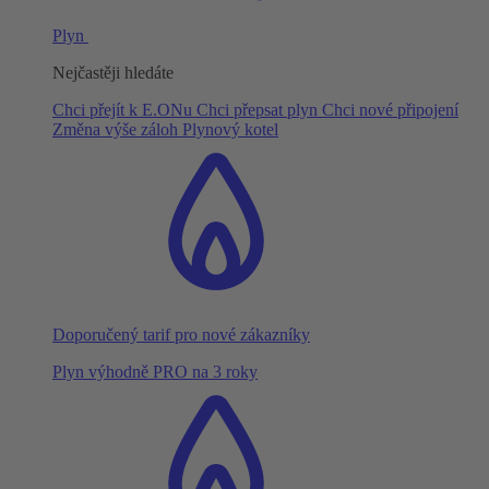
Plyn
Nejčastěji hledáte
Chci přejít k E.ONu
Chci přepsat plyn
Chci nové připojení
Změna výše záloh
Plynový kotel
Doporučený tarif pro nové zákazníky
Plyn výhodně PRO na 3 roky