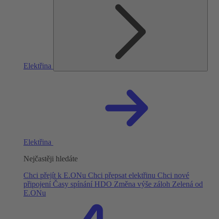
Elektřina
Elektřina
Nejčastěji hledáte
Chci přejít k E.ONu
Chci přepsat elektřinu
Chci nové
připojení
Časy spínání HDO
Změna výše záloh
Zelená od
E.ONu