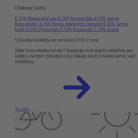
Oblíbené služby
E.ON Renovační pas
E.ON Rovnováha
E.ON Servis
fotovoltaiky
E.ON Servis tepelných čerpadel
E.ON Servis
kotlů
E.ON Propojeno
E.ON Pomocník
E.ON Jistota
Výhodná elektřina se servisem FVE v ceně
Máte fotovoltaiku od nás? Sjednejte si Komplet elektřinu pro
soláry a kromě výhodné ceny získáte navíc kvalitní servis vaší
elektrárny.
To chci