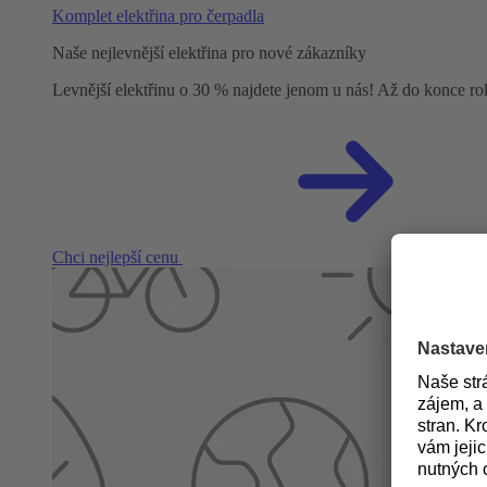
Komplet elektřina pro čerpadla
Naše nejlevnější elektřina pro nové zákazníky
Levnější elektřinu o 30 % najdete jenom u nás! Až do konce r
Chci nejlepší cenu