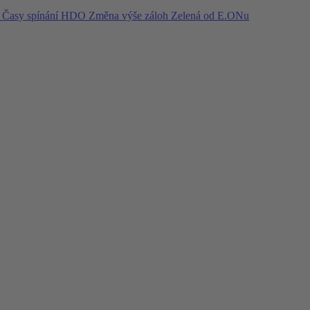
í
Časy spínání HDO
Změna výše záloh
Zelená od E.ONu