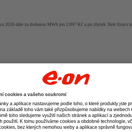
oku 2026 dáte za dodanou MWh jen 2 097 Kč a po zbytek 3leté fixace t