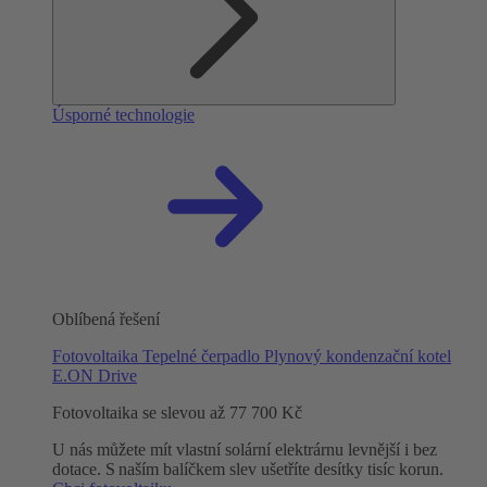
Úsporné technologie
Oblíbená řešení
Fotovoltaika
Tepelné čerpadlo
Plynový kondenzační kotel
E.ON Drive
Fotovoltaika se slevou až 77 700 Kč
U nás můžete mít vlastní solární elektrárnu levnější i bez
dotace. S naším balíčkem slev ušetříte desítky tisíc korun.