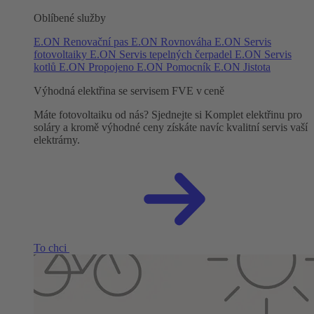
Oblíbené služby
E.ON Renovační pas
E.ON Rovnováha
E.ON Servis
fotovoltaiky
E.ON Servis tepelných čerpadel
E.ON Servis
kotlů
E.ON Propojeno
E.ON Pomocník
E.ON Jistota
Výhodná elektřina se servisem FVE v ceně
Máte fotovoltaiku od nás? Sjednejte si Komplet elektřinu pro
soláry a kromě výhodné ceny získáte navíc kvalitní servis vaší
elektrárny.
To chci