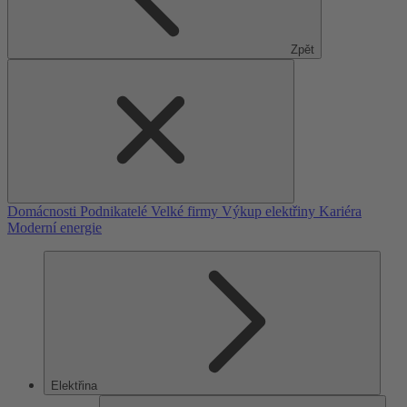
Zpět
Domácnosti
Podnikatelé
Velké firmy
Výkup elektřiny
Kariéra
Moderní energie
Elektřina