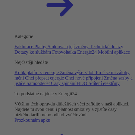
Kategorie
Fakturace
Platby
Smlouva a její změny
Technické dotazy
Dotazy ke službám
Fotovoltaika
Energie24
Mobilní aplikace
Nejčastěji hledáte
Kolik platím za energie
Změna výše záloh
Proč se mi zálohy
mění
Chci přepsat energie
Chci nové připojení
Změna sazby a
jističe
Samoodečet
Časy spínání HDO
Sdílení elektřiny
To podstatné najdete v Energii24
Většinu těch opravdu důležitých věcí zařídíte v naší aplikaci.
Najdete tu svou cenu i platnost smlouvy a zjistíte časy
nízkého tarifu nebo odhad vyúčtování.
Prozkoumám apku