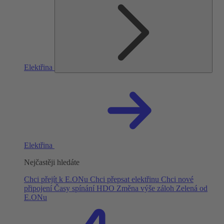
Elektřina
Elektřina
Nejčastěji hledáte
Chci přejít k E.ONu
Chci přepsat elektřinu
Chci nové
připojení
Časy spínání HDO
Změna výše záloh
Zelená od
E.ONu