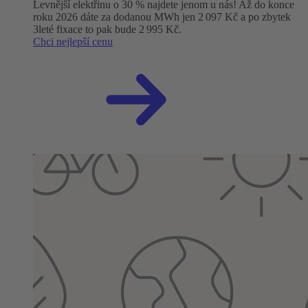
Levnější elektřinu o 30 % najdete jenom u nás! Až do konce
roku 2026 dáte za dodanou MWh jen 2 097 Kč a po zbytek
3leté fixace to pak bude 2 995 Kč.
Chci nejlepší cenu