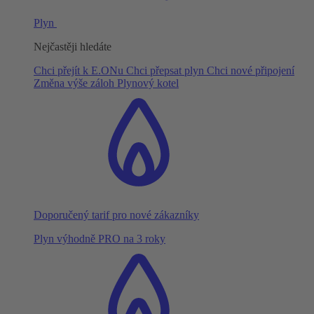
Plyn
Nejčastěji hledáte
Chci přejít k E.ONu
Chci přepsat plyn
Chci nové připojení
Změna výše záloh
Plynový kotel
Doporučený tarif pro nové zákazníky
Plyn výhodně PRO na 3 roky