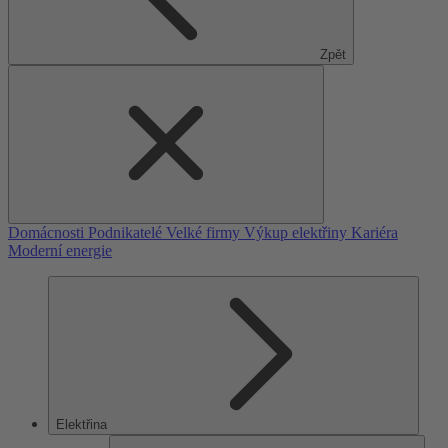
Zpět
Domácnosti
Podnikatelé
Velké firmy
Výkup elektřiny
Kariéra
Moderní energie
Elektřina