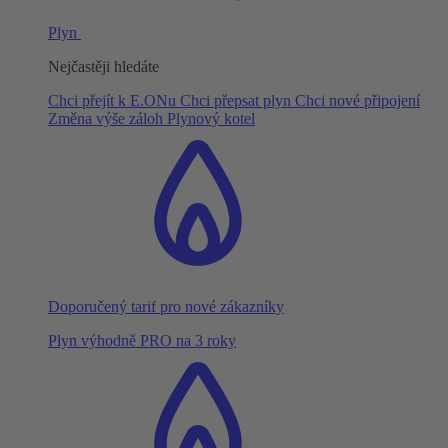
Plyn
Nejčastěji hledáte
Chci přejít k E.ONu
Chci přepsat plyn
Chci nové připojení
Změna výše záloh
Plynový kotel
Doporučený tarif pro nové zákazníky
Plyn výhodně PRO na 3 roky