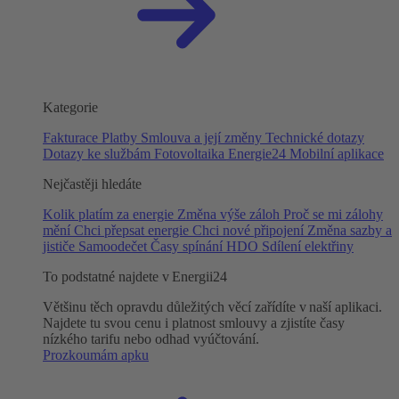
Kategorie
Fakturace
Platby
Smlouva a její změny
Technické dotazy
Dotazy ke službám
Fotovoltaika
Energie24
Mobilní aplikace
Nejčastěji hledáte
Kolik platím za energie
Změna výše záloh
Proč se mi zálohy
mění
Chci přepsat energie
Chci nové připojení
Změna sazby a
jističe
Samoodečet
Časy spínání HDO
Sdílení elektřiny
To podstatné najdete v Energii24
Většinu těch opravdu důležitých věcí zařídíte v naší aplikaci.
Najdete tu svou cenu i platnost smlouvy a zjistíte časy
nízkého tarifu nebo odhad vyúčtování.
Prozkoumám apku