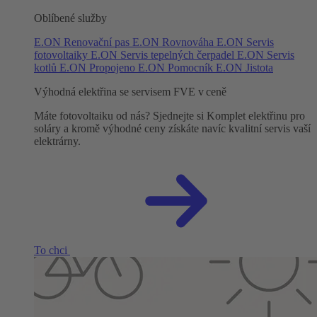
Oblíbené služby
E.ON Renovační pas
E.ON Rovnováha
E.ON Servis
fotovoltaiky
E.ON Servis tepelných čerpadel
E.ON Servis
kotlů
E.ON Propojeno
E.ON Pomocník
E.ON Jistota
Výhodná elektřina se servisem FVE v ceně
Máte fotovoltaiku od nás? Sjednejte si Komplet elektřinu pro
soláry a kromě výhodné ceny získáte navíc kvalitní servis vaší
elektrárny.
To chci