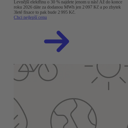
Levnější elektřinu o 30 % najdete jenom u nás! Až do konce
roku 2026 dáte za dodanou MWh jen 2 097 Kč a po zbytek
3leté fixace to pak bude 2 995 Kč.
Chci nejlepší cenu