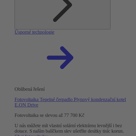
Úsporné technologie
Oblíbená řešení
Fotovoltaika
Tepelné čerpadlo
Plynový kondenzační kotel
E.ON Drive
Fotovoltaika se slevou až 77 700 Kč
U nás můžete mít vlastní solární elektrárnu levnější i bez
dotace. S naším balíčkem slev ušetříte desítky tisíc korun.