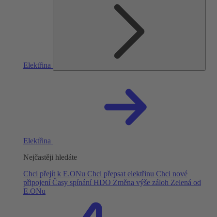
Elektřina
Elektřina
Nejčastěji hledáte
Chci přejít k E.ONu
Chci přepsat elektřinu
Chci nové
připojení
Časy spínání HDO
Změna výše záloh
Zelená od
E.ONu