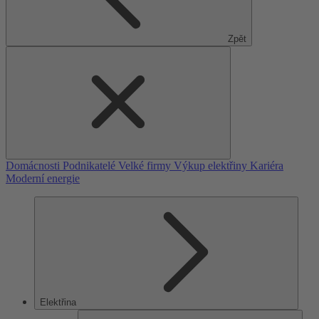
Zpět
Domácnosti
Podnikatelé
Velké firmy
Výkup elektřiny
Kariéra
Moderní energie
Elektřina