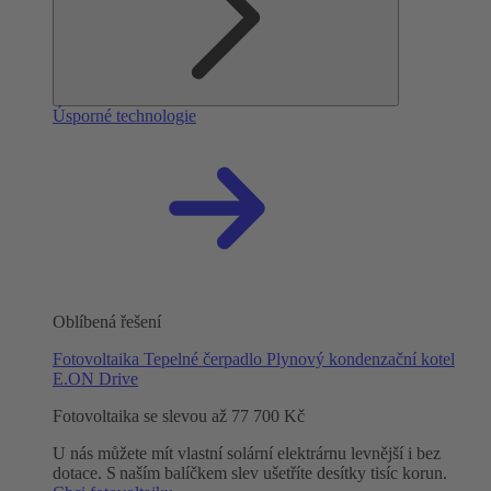
Úsporné technologie
Oblíbená řešení
Fotovoltaika
Tepelné čerpadlo
Plynový kondenzační kotel
E.ON Drive
Fotovoltaika se slevou až 77 700 Kč
U nás můžete mít vlastní solární elektrárnu levnější i bez
dotace. S naším balíčkem slev ušetříte desítky tisíc korun.