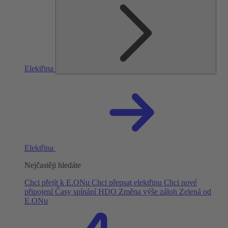
Elektřina
Elektřina
Nejčastěji hledáte
Chci přejít k E.ONu
Chci přepsat elektřinu
Chci nové
připojení
Časy spínání HDO
Změna výše záloh
Zelená od
E.ONu