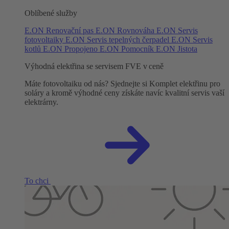
Oblíbené služby
E.ON Renovační pas
E.ON Rovnováha
E.ON Servis
fotovoltaiky
E.ON Servis tepelných čerpadel
E.ON Servis
kotlů
E.ON Propojeno
E.ON Pomocník
E.ON Jistota
Výhodná elektřina se servisem FVE v ceně
Máte fotovoltaiku od nás? Sjednejte si Komplet elektřinu pro
soláry a kromě výhodné ceny získáte navíc kvalitní servis vaší
elektrárny.
To chci