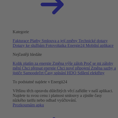
Kategorie
Fakturace
Platby
Smlouva a její změny
Technické dotazy
Dotazy ke službám
Fotovoltaika
Energie24
Mobilní aplikace
Nejčastěji hledáte
Kolik platím za energie
Změna výše záloh
Proč se mi zálohy
mění
Chci přepsat energie
Chci nové připojení
Změna sazby a
jističe
Samoodečet
Časy spínání HDO
Sdílení elektřiny
To podstatné najdete v Energii24
Většinu těch opravdu důležitých věcí zařídíte v naší aplikaci.
Najdete tu svou cenu i platnost smlouvy a zjistíte časy
nízkého tarifu nebo odhad vyúčtování.
Prozkoumám apku