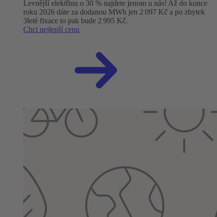
Levnější elektřinu o 30 % najdete jenom u nás! Až do konce
roku 2026 dáte za dodanou MWh jen 2 097 Kč a po zbytek
3leté fixace to pak bude 2 995 Kč.
Chci nejlepší cenu