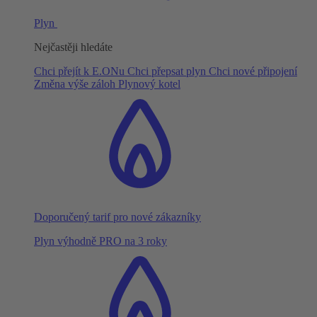
Plyn
Nejčastěji hledáte
Chci přejít k E.ONu
Chci přepsat plyn
Chci nové připojení
Změna výše záloh
Plynový kotel
Doporučený tarif pro nové zákazníky
Plyn výhodně PRO na 3 roky