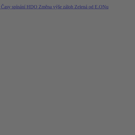
í
Časy spínání HDO
Změna výše záloh
Zelená od E.ONu