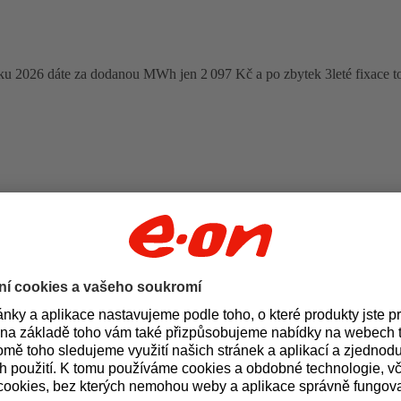
oku 2026 dáte za dodanou MWh jen 2 097 Kč a po zbytek 3leté fixace t