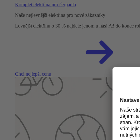
Komplet elektřina pro čerpadla
Naše nejlevnější elektřina pro nové zákazníky
Levnější elektřinu o 30 % najdete jenom u nás! Až do konce r
Chci nejlepší cenu