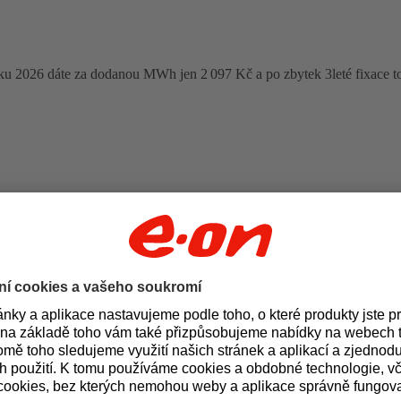
oku 2026 dáte za dodanou MWh jen 2 097 Kč a po zbytek 3leté fixace t