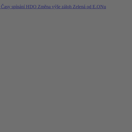
í
Časy spínání HDO
Změna výše záloh
Zelená od E.ONu