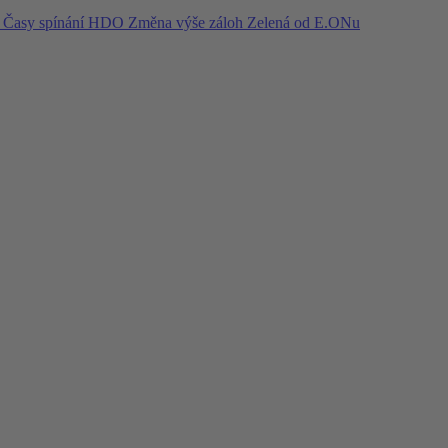
í
Časy spínání HDO
Změna výše záloh
Zelená od E.ONu