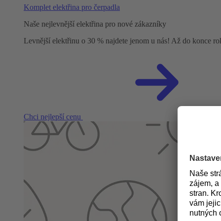
Komplet elektřina pro čerpadla
Naše nejlevnější elektřina pro nové zákazníky
Levnější elektřinu o 30 % najdete jenom u nás! Až do konce r
Chci nejlepší cenu