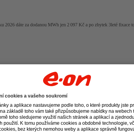
oku 2026 dáte za dodanou MWh jen 2 097 Kč a po zbytek 3leté fixace t