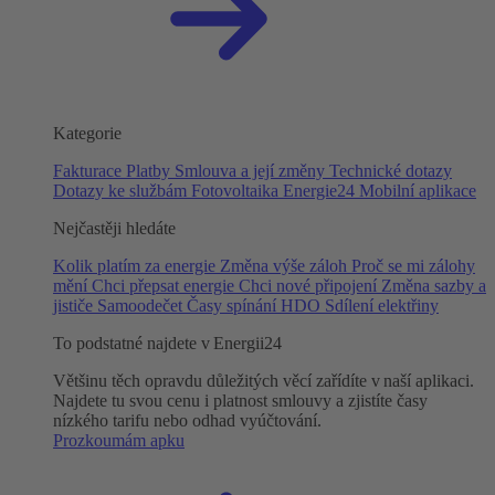
Kategorie
Fakturace
Platby
Smlouva a její změny
Technické dotazy
Dotazy ke službám
Fotovoltaika
Energie24
Mobilní aplikace
Nejčastěji hledáte
Kolik platím za energie
Změna výše záloh
Proč se mi zálohy
mění
Chci přepsat energie
Chci nové připojení
Změna sazby a
jističe
Samoodečet
Časy spínání HDO
Sdílení elektřiny
To podstatné najdete v Energii24
Většinu těch opravdu důležitých věcí zařídíte v naší aplikaci.
Najdete tu svou cenu i platnost smlouvy a zjistíte časy
nízkého tarifu nebo odhad vyúčtování.
Prozkoumám apku