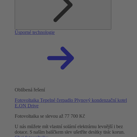
Úsporné technologie
Oblíbená řešení
Fotovoltaika
Tepelné čerpadlo
Plynový kondenzační kotel
E.ON Drive
Fotovoltaika se slevou až 77 700 Kč
U nás můžete mít vlastní solární elektrárnu levnější i bez
dotace. S naším balíčkem slev ušetříte desítky tisíc korun.