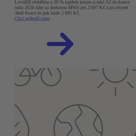
Levnější elektřinu o 30 % najdete jenom u nás! Až do konce
roku 2026 dáte za dodanou MWh jen 2 097 Kč a po zbytek
3leté fixace to pak bude 2 995 Kč.
Chci nejlepší cenu