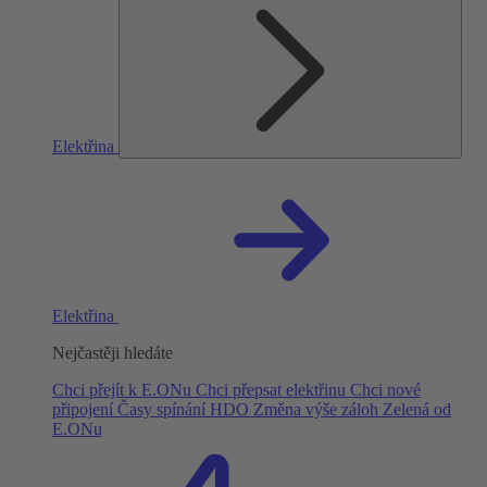
Elektřina
Elektřina
Nejčastěji hledáte
Chci přejít k E.ONu
Chci přepsat elektřinu
Chci nové
připojení
Časy spínání HDO
Změna výše záloh
Zelená od
E.ONu