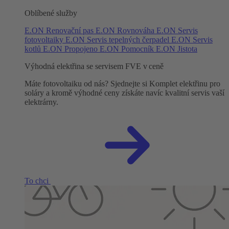
Oblíbené služby
E.ON Renovační pas
E.ON Rovnováha
E.ON Servis
fotovoltaiky
E.ON Servis tepelných čerpadel
E.ON Servis
kotlů
E.ON Propojeno
E.ON Pomocník
E.ON Jistota
Výhodná elektřina se servisem FVE v ceně
Máte fotovoltaiku od nás? Sjednejte si Komplet elektřinu pro
soláry a kromě výhodné ceny získáte navíc kvalitní servis vaší
elektrárny.
To chci