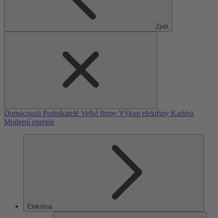
Zpět
Domácnosti
Podnikatelé
Velké firmy
Výkup elektřiny
Kariéra
Moderní energie
Elektřina