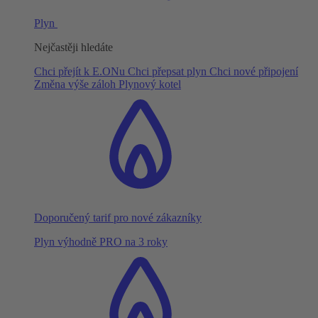
Plyn
Nejčastěji hledáte
Chci přejít k E.ONu
Chci přepsat plyn
Chci nové připojení
Změna výše záloh
Plynový kotel
Doporučený tarif pro nové zákazníky
Plyn výhodně PRO na 3 roky