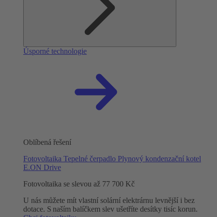
Úsporné technologie
Oblíbená řešení
Fotovoltaika
Tepelné čerpadlo
Plynový kondenzační kotel
E.ON Drive
Fotovoltaika se slevou až 77 700 Kč
U nás můžete mít vlastní solární elektrárnu levnější i bez
dotace. S naším balíčkem slev ušetříte desítky tisíc korun.