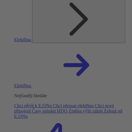
Elektřina
Elektřina
Nejčastěji hledáte
Chci přejít k E.ONu
Chci přepsat elektřinu
Chci nové
připojení
Časy spínání HDO
Změna výše záloh
Zelená od
E.ONu