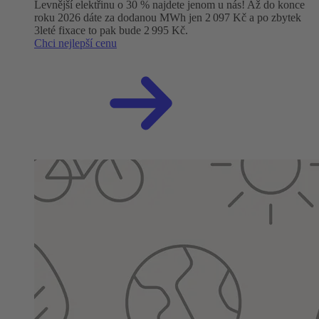
Levnější elektřinu o 30 % najdete jenom u nás! Až do konce
roku 2026 dáte za dodanou MWh jen 2 097 Kč a po zbytek
3leté fixace to pak bude 2 995 Kč.
Chci nejlepší cenu