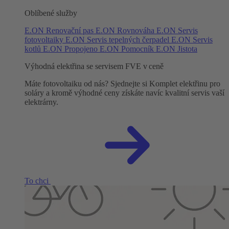
Oblíbené služby
E.ON Renovační pas
E.ON Rovnováha
E.ON Servis
fotovoltaiky
E.ON Servis tepelných čerpadel
E.ON Servis
kotlů
E.ON Propojeno
E.ON Pomocník
E.ON Jistota
Výhodná elektřina se servisem FVE v ceně
Máte fotovoltaiku od nás? Sjednejte si Komplet elektřinu pro
soláry a kromě výhodné ceny získáte navíc kvalitní servis vaší
elektrárny.
To chci