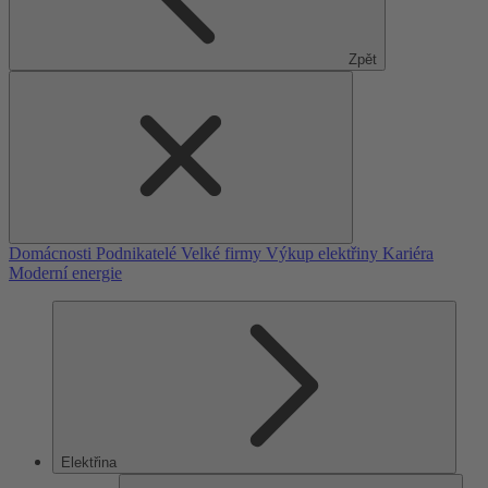
Zpět
Domácnosti
Podnikatelé
Velké firmy
Výkup elektřiny
Kariéra
Moderní energie
Elektřina