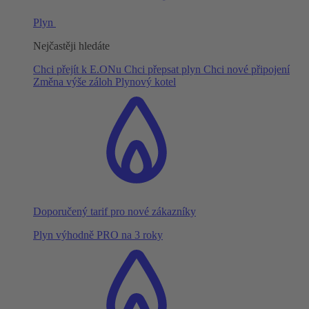
Plyn
Nejčastěji hledáte
Chci přejít k E.ONu
Chci přepsat plyn
Chci nové připojení
Změna výše záloh
Plynový kotel
Doporučený tarif pro nové zákazníky
Plyn výhodně PRO na 3 roky