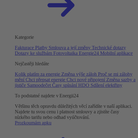
Kategorie
Fakturace
Platby
Smlouva a její změny
Technické dotazy
Dotazy ke službám
Fotovoltaika
Energie24
Mobilní aplikace
Nejčastěji hledáte
Kolik platím za energie
Změna výše záloh
Proč se mi zálohy
mění
Chci přepsat energie
Chci nové připojení
Změna sazby a
jističe
Samoodečet
Časy spínání HDO
Sdílení elektřiny
To podstatné najdete v Energii24
Většinu těch opravdu důležitých věcí zařídíte v naší aplikaci.
Najdete tu svou cenu i platnost smlouvy a zjistíte časy
nízkého tarifu nebo odhad vyúčtování.
Prozkoumám apku