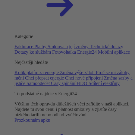
Kategorie
Fakturace
Platby
Smlouva a její změny
Technické dotazy
Dotazy ke službám
Fotovoltaika
Energie24
Mobilní aplikace
Nejčastěji hledáte
Kolik platím za energie
Změna výše záloh
Proč se mi zálohy
mění
Chci přepsat energie
Chci nové připojení
Změna sazby a
jističe
Samoodečet
Časy spínání HDO
Sdílení elektřiny
To podstatné najdete v Energii24
Většinu těch opravdu důležitých věcí zařídíte v naší aplikaci.
Najdete tu svou cenu i platnost smlouvy a zjistíte časy
nízkého tarifu nebo odhad vyúčtování.
Prozkoumám apku