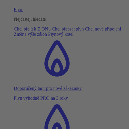
Plyn
Nejčastěji hledáte
Chci přejít k E.ONu
Chci přepsat plyn
Chci nové připojení
Změna výše záloh
Plynový kotel
Doporučený tarif pro nové zákazníky
Plyn výhodně PRO na 3 roky