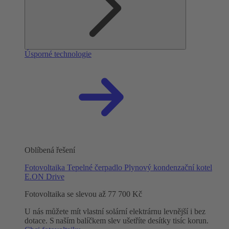
Úsporné technologie
Oblíbená řešení
Fotovoltaika
Tepelné čerpadlo
Plynový kondenzační kotel
E.ON Drive
Fotovoltaika se slevou až 77 700 Kč
U nás můžete mít vlastní solární elektrárnu levnější i bez
dotace. S naším balíčkem slev ušetříte desítky tisíc korun.