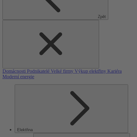
Zpět
Domácnosti
Podnikatelé
Velké firmy
Výkup elektřiny
Kariéra
Moderní energie
Elektřina