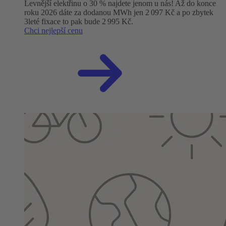
Levnější elektřinu o 30 % najdete jenom u nás! Až do konce
roku 2026 dáte za dodanou MWh jen 2 097 Kč a po zbytek
3leté fixace to pak bude 2 995 Kč.
Chci nejlepší cenu