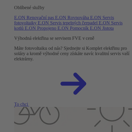
Oblíbené služby
E.ON Renovační pas
E.ON Rovnováha
E.ON Servis
fotovoltaiky
E.ON Servis tepelných čerpadel
E.ON Servis
kotlů
E.ON Propojeno
E.ON Pomocník
E.ON Jistota
Výhodná elektřina se servisem FVE v ceně
Máte fotovoltaiku od nás? Sjednejte si Komplet elektřinu pro
soláry a kromě výhodné ceny získáte navíc kvalitní servis vaší
elektrárny.
To chci