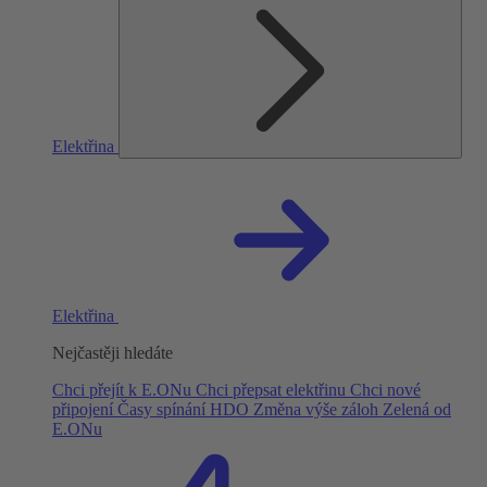
Elektřina
Elektřina
Nejčastěji hledáte
Chci přejít k E.ONu
Chci přepsat elektřinu
Chci nové
připojení
Časy spínání HDO
Změna výše záloh
Zelená od
E.ONu