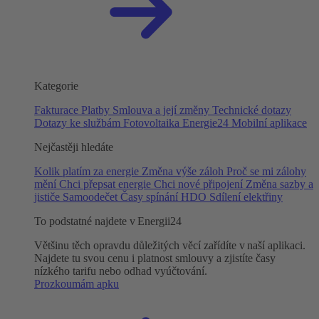
Kategorie
Fakturace
Platby
Smlouva a její změny
Technické dotazy
Dotazy ke službám
Fotovoltaika
Energie24
Mobilní aplikace
Nejčastěji hledáte
Kolik platím za energie
Změna výše záloh
Proč se mi zálohy
mění
Chci přepsat energie
Chci nové připojení
Změna sazby a
jističe
Samoodečet
Časy spínání HDO
Sdílení elektřiny
To podstatné najdete v Energii24
Většinu těch opravdu důležitých věcí zařídíte v naší aplikaci.
Najdete tu svou cenu i platnost smlouvy a zjistíte časy
nízkého tarifu nebo odhad vyúčtování.
Prozkoumám apku