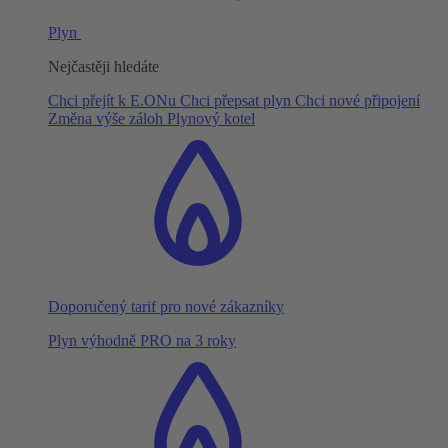
Plyn
Nejčastěji hledáte
Chci přejít k E.ONu
Chci přepsat plyn
Chci nové připojení
Změna výše záloh
Plynový kotel
Doporučený tarif pro nové zákazníky
Plyn výhodně PRO na 3 roky