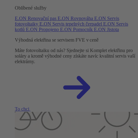
Oblíbené služby
E.ON Renovační pas
E.ON Rovnováha
E.ON Servis
fotovoltaiky
E.ON Servis tepelných čerpadel
E.ON Servis
kotlů
E.ON Propojeno
E.ON Pomocník
E.ON Jistota
Výhodná elektřina se servisem FVE v ceně
Máte fotovoltaiku od nás? Sjednejte si Komplet elektřinu pro
soláry a kromě výhodné ceny získáte navíc kvalitní servis vaší
elektrárny.
To chci