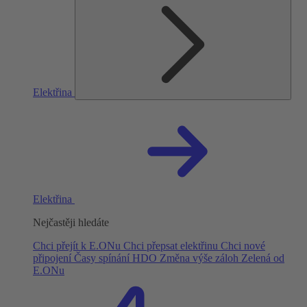
Elektřina
Elektřina
Nejčastěji hledáte
Chci přejít k E.ONu
Chci přepsat elektřinu
Chci nové
připojení
Časy spínání HDO
Změna výše záloh
Zelená od
E.ONu