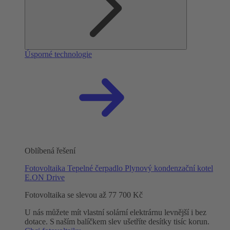
Úsporné technologie
Oblíbená řešení
Fotovoltaika
Tepelné čerpadlo
Plynový kondenzační kotel
E.ON Drive
Fotovoltaika se slevou až 77 700 Kč
U nás můžete mít vlastní solární elektrárnu levnější i bez
dotace. S naším balíčkem slev ušetříte desítky tisíc korun.