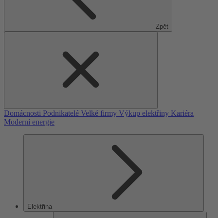
Zpět
Domácnosti
Podnikatelé
Velké firmy
Výkup elektřiny
Kariéra
Moderní energie
Elektřina