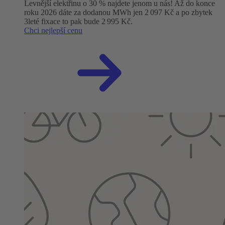
Levnější elektřinu o 30 % najdete jenom u nás! Až do konce
roku 2026 dáte za dodanou MWh jen 2 097 Kč a po zbytek
3leté fixace to pak bude 2 995 Kč.
Chci nejlepší cenu