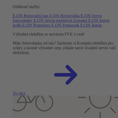
Oblíbené služby
E.ON Renovační pas
E.ON Rovnováha
E.ON Servis
fotovoltaiky
E.ON Servis tepelných čerpadel
E.ON Servis
kotlů
E.ON Propojeno
E.ON Pomocník
E.ON Jistota
Výhodná elektřina se servisem FVE v ceně
Máte fotovoltaiku od nás? Sjednejte si Komplet elektřinu pro
soláry a kromě výhodné ceny získáte navíc kvalitní servis vaší
elektrárny.
To chci