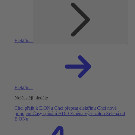
Elektřina
Elektřina
Nejčastěji hledáte
Chci přejít k E.ONu
Chci přepsat elektřinu
Chci nové
připojení
Časy spínání HDO
Změna výše záloh
Zelená od
E.ONu