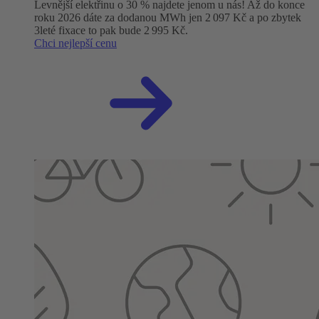
Levnější elektřinu o 30 % najdete jenom u nás! Až do konce
roku 2026 dáte za dodanou MWh jen 2 097 Kč a po zbytek
3leté fixace to pak bude 2 995 Kč.
Chci nejlepší cenu