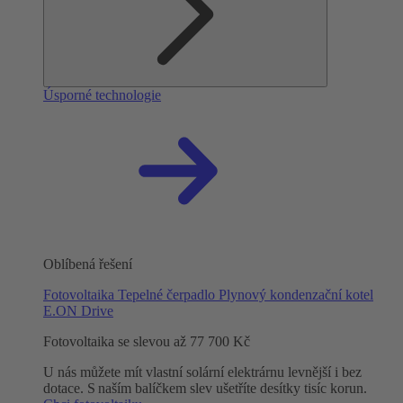
Úsporné technologie
Oblíbená řešení
Fotovoltaika
Tepelné čerpadlo
Plynový kondenzační kotel
E.ON Drive
Fotovoltaika se slevou až 77 700 Kč
U nás můžete mít vlastní solární elektrárnu levnější i bez
dotace. S naším balíčkem slev ušetříte desítky tisíc korun.