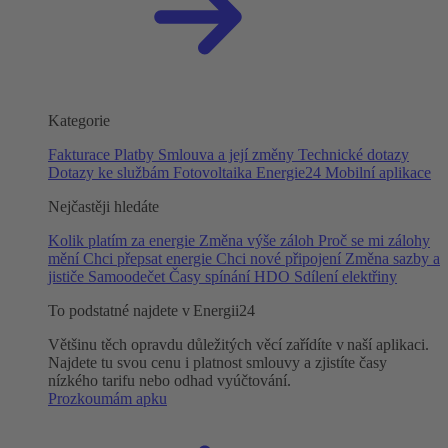
Kategorie
Fakturace
Platby
Smlouva a její změny
Technické dotazy
Dotazy ke službám
Fotovoltaika
Energie24
Mobilní aplikace
Nejčastěji hledáte
Kolik platím za energie
Změna výše záloh
Proč se mi zálohy
mění
Chci přepsat energie
Chci nové připojení
Změna sazby a
jističe
Samoodečet
Časy spínání HDO
Sdílení elektřiny
To podstatné najdete v Energii24
Většinu těch opravdu důležitých věcí zařídíte v naší aplikaci.
Najdete tu svou cenu i platnost smlouvy a zjistíte časy
nízkého tarifu nebo odhad vyúčtování.
Prozkoumám apku