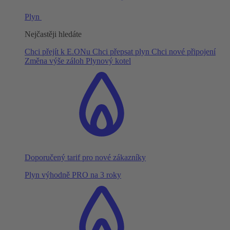
Plyn
Nejčastěji hledáte
Chci přejít k E.ONu
Chci přepsat plyn
Chci nové připojení
Změna výše záloh
Plynový kotel
Doporučený tarif pro nové zákazníky
Plyn výhodně PRO na 3 roky