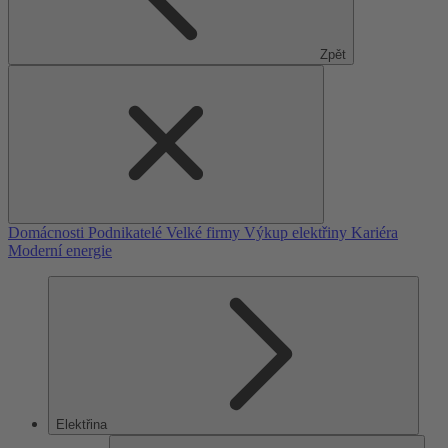
Zpět
Domácnosti
Podnikatelé
Velké firmy
Výkup elektřiny
Kariéra
Moderní energie
Elektřina