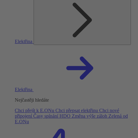
Elektřina
Elektřina
Nejčastěji hledáte
Chci přejít k E.ONu
Chci přepsat elektřinu
Chci nové
připojení
Časy spínání HDO
Změna výše záloh
Zelená od
E.ONu