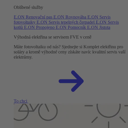
Oblíbené služby
E.ON Renovační pas
E.ON Rovnováha
E.ON Servis
fotovoltaiky
E.ON Servis tepelných čerpadel
E.ON Servis
kotlů
E.ON Propojeno
E.ON Pomocník
E.ON Jistota
Výhodná elektřina se servisem FVE v ceně
Máte fotovoltaiku od nás? Sjednejte si Komplet elektřinu pro
soláry a kromě výhodné ceny získáte navíc kvalitní servis vaší
elektrárny.
To chci