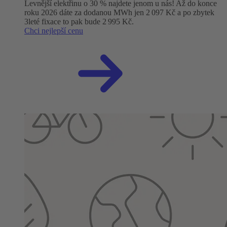
Levnější elektřinu o 30 % najdete jenom u nás! Až do konce
roku 2026 dáte za dodanou MWh jen 2 097 Kč a po zbytek
3leté fixace to pak bude 2 995 Kč.
Chci nejlepší cenu