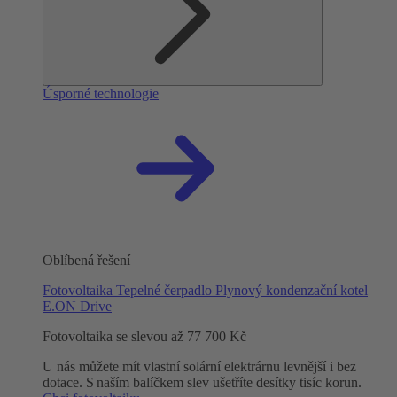
Úsporné technologie
Oblíbená řešení
Fotovoltaika
Tepelné čerpadlo
Plynový kondenzační kotel
E.ON Drive
Fotovoltaika se slevou až 77 700 Kč
U nás můžete mít vlastní solární elektrárnu levnější i bez
dotace. S naším balíčkem slev ušetříte desítky tisíc korun.