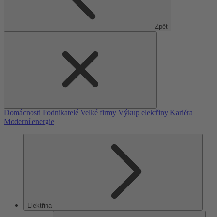
Zpět
Domácnosti
Podnikatelé
Velké firmy
Výkup elektřiny
Kariéra
Moderní energie
Elektřina