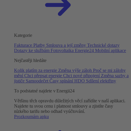
Kategorie
Fakturace
Platby
Smlouva a její změny
Technické dotazy
Dotazy ke službám
Fotovoltaika
Energie24
Mobilní aplikace
Nejčastěji hledáte
Kolik platím za energie
Změna výše záloh
Proč se mi zálohy
mění
Chci přepsat energie
Chci nové připojení
Změna sazby a
jističe
Samoodečet
Časy spínání HDO
Sdílení elektřiny
To podstatné najdete v Energii24
Většinu těch opravdu důležitých věcí zařídíte v naší aplikaci.
Najdete tu svou cenu i platnost smlouvy a zjistíte časy
nízkého tarifu nebo odhad vyúčtování.
Prozkoumám apku