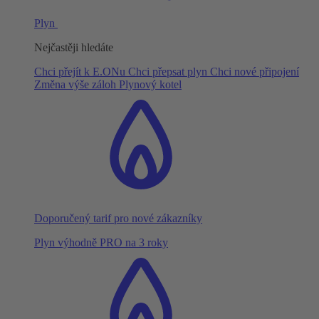
Plyn
Nejčastěji hledáte
Chci přejít k E.ONu
Chci přepsat plyn
Chci nové připojení
Změna výše záloh
Plynový kotel
Doporučený tarif pro nové zákazníky
Plyn výhodně PRO na 3 roky