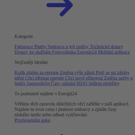
Kategorie
Fakturace
Platby
Smlouva a její změny
Technické dotazy
Dotazy ke službám
Fotovoltaika
Energie24
Mobilní aplikace
Nejčastěji hledáte
Kolik platím za energie
Změna výše záloh
Proč se mi zálohy
mění
Chci přepsat energie
Chci nové připojení
Změna sazby a
jističe
Samoodečet
Časy spínání HDO
Sdílení elektřiny
To podstatné najdete v Energii24
Většinu těch opravdu důležitých věcí zařídíte v naší aplikaci.
Najdete tu svou cenu i platnost smlouvy a zjistíte časy
nízkého tarifu nebo odhad vyúčtování.
Prozkoumám apku