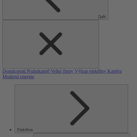
Zpět
Domácnosti
Podnikatelé
Velké firmy
Výkup elektřiny
Kariéra
Moderní energie
Elektřina