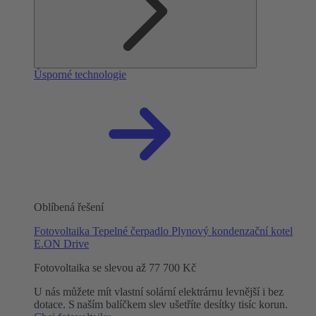
Úsporné technologie
Oblíbená řešení
Fotovoltaika
Tepelné čerpadlo
Plynový kondenzační kotel
E.ON Drive
Fotovoltaika se slevou až 77 700 Kč
U nás můžete mít vlastní solární elektrárnu levnější i bez
dotace. S naším balíčkem slev ušetříte desítky tisíc korun.