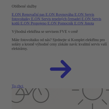
Oblíbené služby
E.ON Renovační pas
E.ON Rovnováha
E.ON Servis
fotovoltaiky
E.ON Servis tepelných čerpadel
E.ON Servis
kotlů
E.ON Propojeno
E.ON Pomocník
E.ON Jistota
Výhodná elektřina se servisem FVE v ceně
Máte fotovoltaiku od nás? Sjednejte si Komplet elektřinu pro
soláry a kromě výhodné ceny získáte navíc kvalitní servis vaší
elektrárny.
To chci