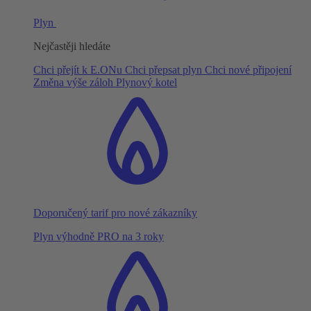
Plyn
Nejčastěji hledáte
Chci přejít k E.ONu
Chci přepsat plyn
Chci nové připojení
Změna výše záloh
Plynový kotel
Doporučený tarif pro nové zákazníky
Plyn výhodně PRO na 3 roky