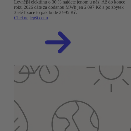
Levnější elektřinu o 30 % najdete jenom u nás! Až do konce
roku 2026 dáte za dodanou MWh jen 2 097 Kč a po zbytek
3leté fixace to pak bude 2 995 Kč.
Chci nejlepší cenu