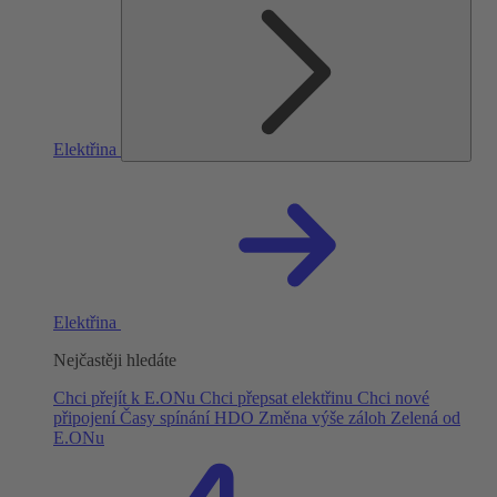
Elektřina
Elektřina
Nejčastěji hledáte
Chci přejít k E.ONu
Chci přepsat elektřinu
Chci nové
připojení
Časy spínání HDO
Změna výše záloh
Zelená od
E.ONu