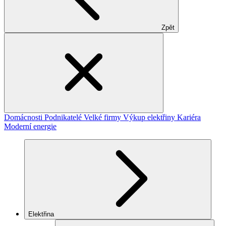
Zpět
Domácnosti
Podnikatelé
Velké firmy
Výkup elektřiny
Kariéra
Moderní energie
Elektřina