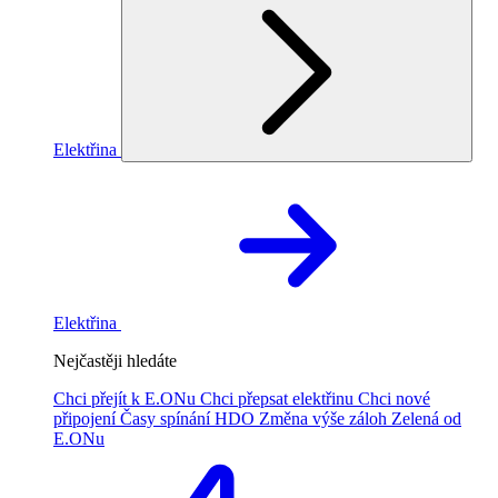
Elektřina
Elektřina
Nejčastěji hledáte
Chci přejít k E.ONu
Chci přepsat elektřinu
Chci nové
připojení
Časy spínání HDO
Změna výše záloh
Zelená od
E.ONu