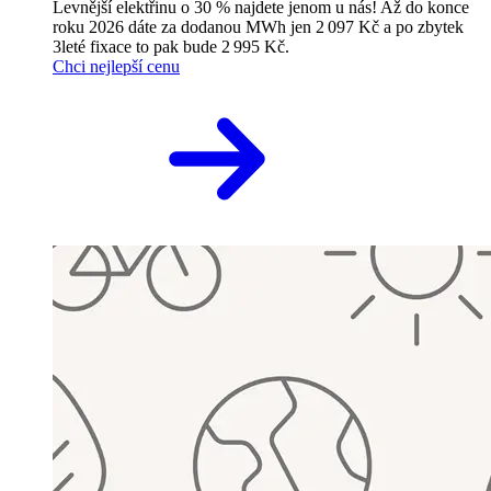
Levnější elektřinu o 30 % najdete jenom u nás! Až do konce
roku 2026 dáte za dodanou MWh jen 2 097 Kč a po zbytek
3leté fixace to pak bude 2 995 Kč.
Chci nejlepší cenu