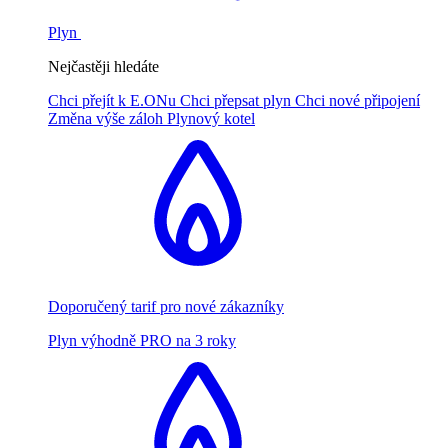
Plyn
Nejčastěji hledáte
Chci přejít k E.ONu
Chci přepsat plyn
Chci nové připojení
Změna výše záloh
Plynový kotel
Doporučený tarif pro nové zákazníky
Plyn výhodně PRO na 3 roky