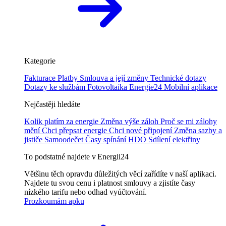
Kategorie
Fakturace
Platby
Smlouva a její změny
Technické dotazy
Dotazy ke službám
Fotovoltaika
Energie24
Mobilní aplikace
Nejčastěji hledáte
Kolik platím za energie
Změna výše záloh
Proč se mi zálohy
mění
Chci přepsat energie
Chci nové připojení
Změna sazby a
jističe
Samoodečet
Časy spínání HDO
Sdílení elektřiny
To podstatné najdete v Energii24
Většinu těch opravdu důležitých věcí zařídíte v naší aplikaci.
Najdete tu svou cenu i platnost smlouvy a zjistíte časy
nízkého tarifu nebo odhad vyúčtování.
Prozkoumám apku