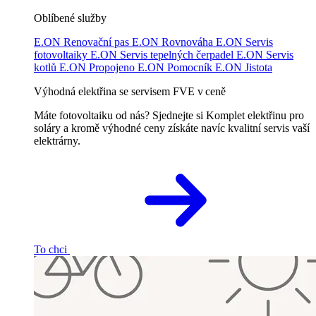
Oblíbené služby
E.ON Renovační pas
E.ON Rovnováha
E.ON Servis
fotovoltaiky
E.ON Servis tepelných čerpadel
E.ON Servis
kotlů
E.ON Propojeno
E.ON Pomocník
E.ON Jistota
Výhodná elektřina se servisem FVE v ceně
Máte fotovoltaiku od nás? Sjednejte si Komplet elektřinu pro
soláry a kromě výhodné ceny získáte navíc kvalitní servis vaší
elektrárny.
To chci