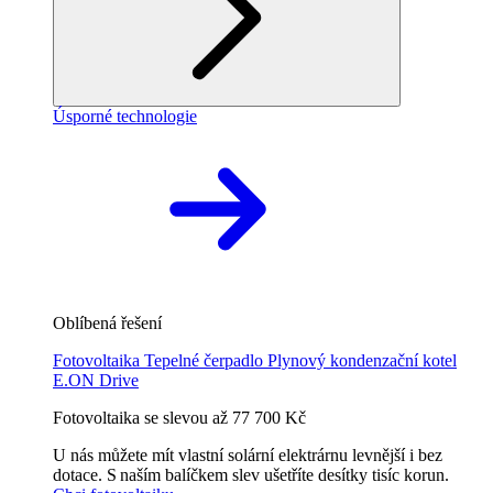
Úsporné technologie
Oblíbená řešení
Fotovoltaika
Tepelné čerpadlo
Plynový kondenzační kotel
E.ON Drive
Fotovoltaika se slevou až 77 700 Kč
U nás můžete mít vlastní solární elektrárnu levnější i bez
dotace. S naším balíčkem slev ušetříte desítky tisíc korun.